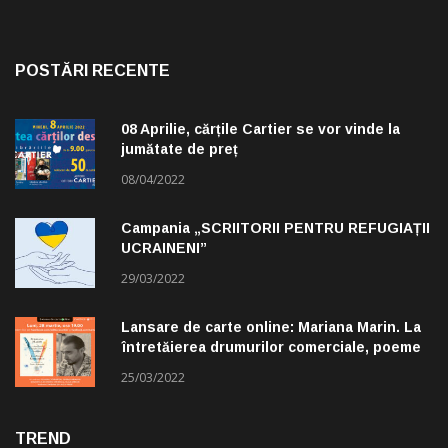
POSTĂRI RECENTE
08 Aprilie, cărțile Cartier se vor vinde la
jumătate de preț
08/04/2022
Campania „SCRIITORII PENTRU REFUGIAȚII
UCRAINENI”
29/03/2022
Lansare de carte online: Mariana Marin. La
întretăierea drumurilor comerciale, poeme
alese de Claudiu Komartin
25/03/2022
TREND