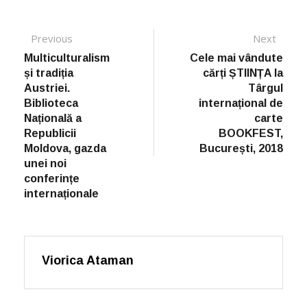
Post navigation
Previous
Previous post:
Next
Next
post:
Multiculturalism
Cele mai vândute
și tradiția
cărți ȘTIINȚA la
Austriei.
Târgul
Biblioteca
internațional de
Națională a
carte
Republicii
BOOKFEST,
Moldova, gazda
București, 2018
unei noi
conferințe
internaționale
Viorica Ataman