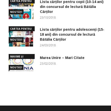
CARTEA PENTRU
Lista cărților pentru copii (10-14 ani)
COPII
din concursul de lectură Bătălia
Cărților
NOUTĂȚI
23/10/2018
CARTEA PENTRU
Lista cărților pentru adolescenți (15-
ADOLESCENȚI
18 ani) din concursul de lectură
Bătălia Cărților
NOUTĂȚI
24/03/2018
MAXIME ȘI
Marea Unire – Mari Citate
CUGETĂRI
23/02/2018
NOUTĂȚI