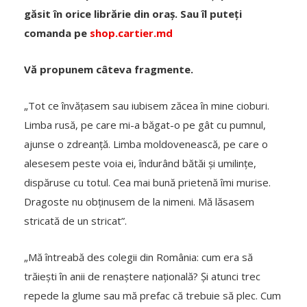
găsit în orice librărie din oraș. Sau îl puteți
comanda pe
shop.cartier.md
Vă propunem câteva fragmente.
„Tot ce învățasem sau iubisem zăcea în mine cioburi.
Limba rusă, pe care mi-a băgat-o pe gât cu pumnul,
ajunse o zdreanță. Limba moldovenească, pe care o
alesesem peste voia ei, îndurând bătăi și umilințe,
dispăruse cu totul. Cea mai bună prietenă îmi murise.
Dragoste nu obținusem de la nimeni. Mă lăsasem
stricată de un stricat”.
„Mă întreabă des colegii din România: cum era să
trăiești în anii de renaștere națională? Și atunci trec
repede la glume sau mă prefac că trebuie să plec. Cum