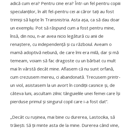
adică cum era? Pentru cine era? Într-un fel pentru copiii
speculanților, în alt fel-pentru cei ai căror tați au fost
trimiși să lupte în Transnistria. Asta așa, ca să dau doar
un exemplu. Pot să răspund cum a fost pentru mine,
însă, din nou, n-ar avea nicio legătură cu anii de
renaștere, cu independență și cu războiul. Aveam o
mamă adoptivă nebună, de care îmi era milă, dar și mă
temeam, voiam să fac dragoste cu un bărbat cu mult
mai în vârstă decât mine. Aflasem că nu sunt orfană,
cum crezusem mereu, ci abandonată. Trecusem printr-
un viol, asistasem la un avort în condiții casnice și, de
câteva luni, ascultam zilnic tânguielile unei femei care își
pierduse primul și singurul copil care i-a fost dat”.
„Decât cu rușinea, mai bine cu durerea, Lastocika, să
trăiești. Să ții minte asta de la mine. Durerea când vine,