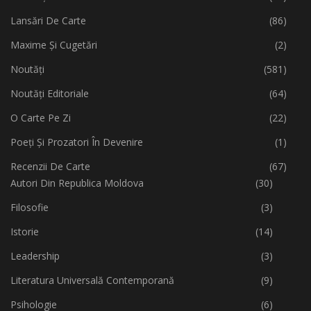
Lansări De Carte
(86)
Maxime Și Cugetări
(2)
Noutăți
(581)
Noutăți Editoriale
(64)
O Carte Pe Zi
(22)
Poeți Și Prozatori În Devenire
(1)
Recenzii De Carte
(67)
Autori Din Republica Moldova
(30)
Filosofie
(3)
Istorie
(14)
Leadership
(3)
Literatura Universală Contemporană
(9)
Psihologie
(6)