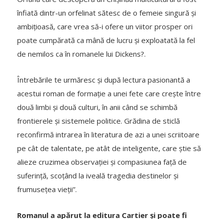
înfiată dintr-un orfelinat sătesc de o femeie singură și
ambițioasă, care vrea să-i ofere un viitor prosper ori
poate cumpărată ca mână de lucru și exploatată la fel
de nemilos ca în romanele lui Dickens?.
Întrebările te urmăresc și după lectura pasionantă a
acestui roman de formație a unei fete care crește între
două limbi și două culturi, în anii când se schimbă
frontierele și sistemele politice. Grădina de sticlă
reconfirmă intrarea în literatura de azi a unei scriitoare
pe cât de talentate, pe atât de inteligente, care știe să
alieze cruzimea observației și compasiunea față de
suferință, scoțând la iveală tragedia destinelor și
frumusețea vieții”.
Romanul a apărut la editura Cartier și poate fi