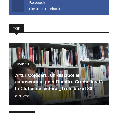
Facebook
Like us on Facebook
TOP
NOUTĂȚI
Artur Cojocaru, un discipol al
cunoscutului poet Dumitru Crudu, invită
la Clubul de lectură „Troleibuzul 30”
03/11/2018