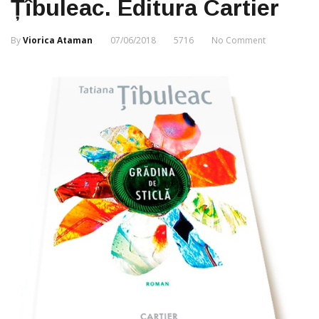
Țîbuleac. Editura Cartier
By
Viorica Ataman
07/06/2018
5716
No Comment