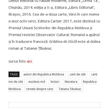
Debut editorial cu Fabule moderne, Editura „Urma Ta”,
Chișinău, 2014; ediția a II-a, Editura „Libris Editorial”,
Brașov, 2016. Cea de-a doua carte,
Vara în care mama
a avut ochii verzi
, Editura Cartier 2017, este distinsă cu
Premiul Uniunii Scriitorilor din Republica Moldova și
Premiul revistei Observator Cultural. Romanul a apărut
și în traducere franceză.
Grădina de Sticlă
este al doilea
roman al Tatianei Țîbuleac.
sursa foto
aici.
TAGS:
autori din Republica Moldova
carti de citit
carti
noi de citit
eucitesc.md
lecturi
literatura
Republica
Moldova
revistă despre cărți
Tatiana Țibuleac