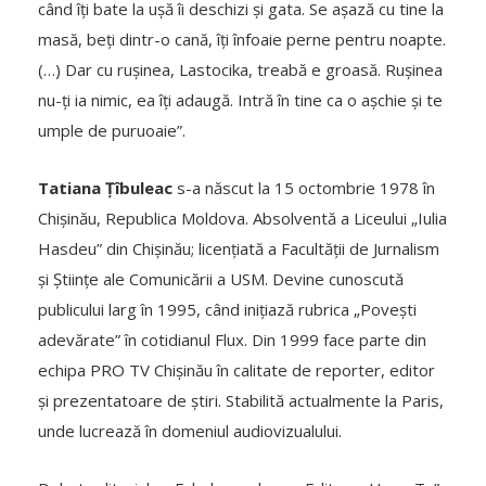
când îți bate la ușă îi deschizi și gata. Se așază cu tine la
masă, beți dintr-o cană, îți înfoaie perne pentru noapte.
(…) Dar cu rușinea, Lastocika, treabă e groasă. Rușinea
nu-ți ia nimic, ea îți adaugă. Intră în tine ca o așchie și te
umple de puruoaie”.
Tatiana Țîbuleac
s-a născut la 15 octombrie 1978 în
Chișinău, Republica Moldova. Absolventă a Liceului „Iulia
Hasdeu” din Chișinău; licențiată a Facultății de Jurnalism
și Științe ale Comunicării a USM. Devine cunoscută
publicului larg în 1995, când inițiază rubrica „Povești
adevărate” în cotidianul Flux. Din 1999 face parte din
echipa PRO TV Chișinău în calitate de reporter, editor
și prezentatoare de știri. Stabilită actualmente la Paris,
unde lucrează în domeniul audiovizualului.