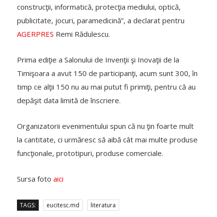
construcţii, informatică, protecţia mediului, optică,
publicitate, jocuri, paramedicină”, a declarat pentru
AGERPRES
Remi Rădulescu.
Prima ediţie a Salonului de Invenţii şi Inovaţii de la
Timişoara a avut 150 de participanţi, acum sunt 300, în
timp ce alţii 150 nu au mai putut fi primiţi, pentru că au
depăşit data limită de înscriere.
Organizatorii evenimentului spun că nu ţin foarte mult
la cantitate, ci urmăresc să aibă cât mai multe produse
funcţionale, prototipuri, produse comerciale.
Sursa foto
aici
TAGS:
eucitesc.md
literatura