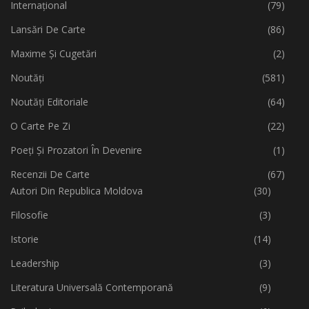
Internațional
(79)
Lansări De Carte
(86)
Maxime Și Cugetări
(2)
Noutăți
(581)
Noutăți Editoriale
(64)
O Carte Pe Zi
(22)
Poeți Și Prozatori În Devenire
(1)
Recenzii De Carte
(67)
Autori Din Republica Moldova
(30)
Filosofie
(3)
Istorie
(14)
Leadership
(3)
Literatura Universală Contemporană
(9)