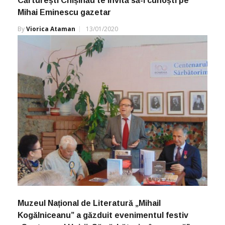
Cărturești Chișinău te invită să-l cunoști pe
Mihai Eminescu gazetar
By
Viorica Ataman
13/01/2020
Muzeul Național de Literatură „Mihail
Kogălniceanu” a găzduit evenimentul festiv