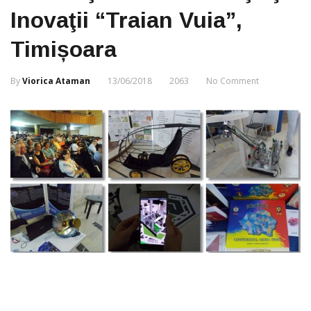
Inovaţii “Traian Vuia”,
Timișoara
By
Viorica Ataman
13/06/2018
2063
No Comment