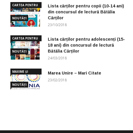
CARTEA PENTRU
Lista cărților pentru copii (10-14 ani)
COPII
din concursul de lectură Bătălia
Cărților
NOUTĂȚI
23/10/2018
CARTEA PENTRU
Lista cărților pentru adolescenți (15-
ADOLESCENȚI
18 ani) din concursul de lectură
Bătălia Cărților
NOUTĂȚI
24/03/2018
MAXIME ȘI
Marea Unire – Mari Citate
CUGETĂRI
23/02/2018
NOUTĂȚI