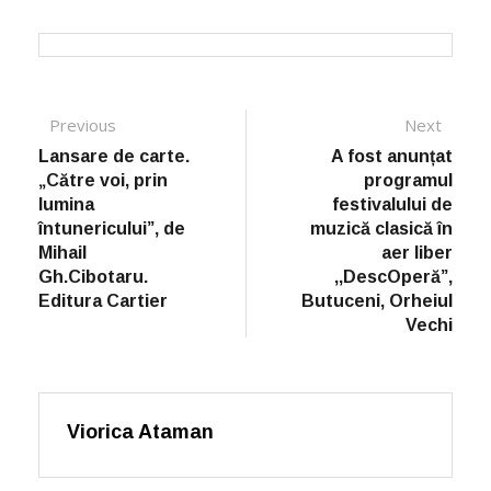
Post navigation
Previous
Previous post:
Next
Next
post:
Lansare de carte.
A fost anunțat
„Către voi, prin
programul
lumina
festivalului de
întunericului”, de
muzică clasică în
Mihail
aer liber
Gh.Cibotaru.
,,DescOperă”,
Editura Cartier
Butuceni, Orheiul
Vechi
Viorica Ataman