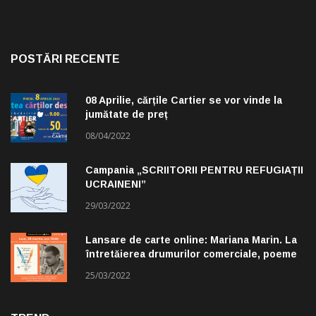
POSTĂRI RECENTE
08 Aprilie, cărțile Cartier se vor vinde la
jumătate de preț
08/04/2022
Campania „SCRIITORII PENTRU REFUGIAȚII
UCRAINENI”
29/03/2022
Lansare de carte online: Mariana Marin. La
întretăierea drumurilor comerciale, poeme
alese de Claudiu Komartin
25/03/2022