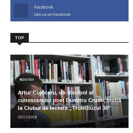
Facebook
Like us on Facebook
TOP
NOUTĂȚI
Artur Cojocaru, un discipol al
cunoscutului poet Dumitru Crudu, invită
la Clubul de lectură „Troleibuzul 30”
03/11/2018