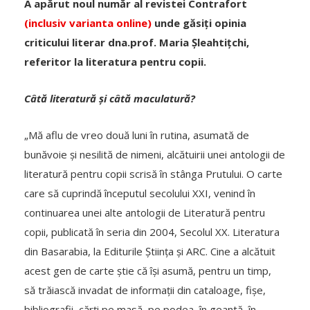
A apărut noul număr al revistei Contrafort
(inclusiv varianta online)
unde găsiți opinia
criticului literar dna.prof. Maria Șleahtițchi,
referitor la literatura pentru copii.
Câtă literatură și câtă maculatură?
„Mă aflu de vreo două luni în rutina, asumată de
bunăvoie și nesilită de nimeni, alcătuirii unei antologii de
literatură pentru copii scrisă în stânga Prutului. O carte
care să cuprindă începutul secolului XXI, venind în
continuarea unei alte antologii de Literatură pentru
copii, publicată în seria din 2004, Secolul XX. Literatura
din Basarabia, la Editurile Știința și ARC. Cine a alcătuit
acest gen de carte știe că își asumă, pentru un timp,
să trăiască invadat de informații din cataloage, fișe,
bibliografii, cărți pe masă, pe podea, în geantă, în