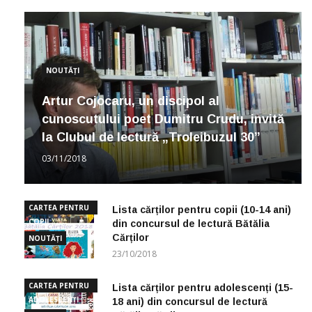
NOUTĂȚI
Artur Cojocaru, un discipol al
cunoscutului poet Dumitru Crudu, invită
la Clubul de lectură „Troleibuzul 30”
03/11/2018
CARTEA PENTRU
Lista cărților pentru copii (10-14 ani)
COPII
din concursul de lectură Bătălia
Cărților
NOUTĂȚI
23/10/2018
CARTEA PENTRU
Lista cărților pentru adolescenți (15-
ADOLESCENȚI
18 ani) din concursul de lectură