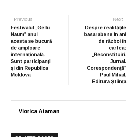
Post navigation
Previous
Previous post:
Next
Next
post:
Festivalul „Gellu
Despre realităţile
Naum” anul
basarabene în ani
acesta se bucură
de război în
de amploare
cartea:
internațională.
„Reconstituiri.
Sunt participanți
Jurnal.
și din Republica
Corespondenţă”
Moldova
Paul Mihail,
Editura Știința
Viorica Ataman