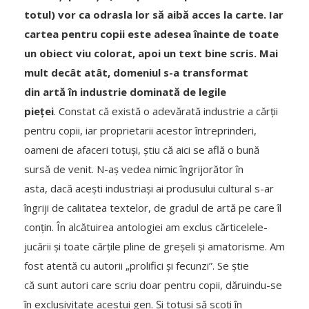
totul) vor ca odrasla lor să aibă acces la carte. Iar
cartea pentru copii este adesea înainte de toate
un obiect viu colorat, apoi un text bine scris. Mai
mult decât atât, domeniul s-a transformat
din
artă în industrie dominată de legile
pieței
. Constat că există o adevărată industrie a cărții
pentru copii, iar proprietarii acestor întreprinderi,
oameni de afaceri totuși, știu că aici se află o bună
sursă de venit. N-aș vedea nimic îngrijorător în
asta, dacă acești industriași ai produsului cultural s-ar
îngriji de calitatea textelor, de gradul de artă pe care îl
conțin. În alcătuirea antologiei am exclus cărticelele-
jucării și toate cărțile pline de greșeli și amatorisme. Am
fost atentă cu autorii „prolifici și fecunzi”. Se știe
că sunt autori care scriu doar pentru copii, dăruindu-se
în exclusivitate acestui gen. Și totuși să scoți în