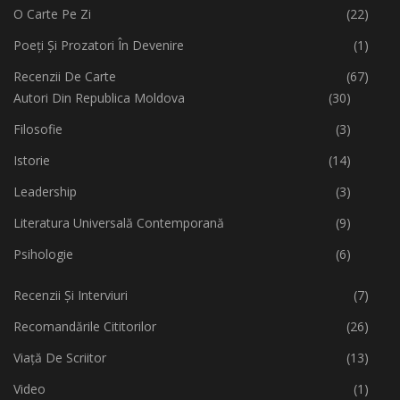
O Carte Pe Zi
(22)
Poeți Și Prozatori În Devenire
(1)
Recenzii De Carte
(67)
Autori Din Republica Moldova
(30)
Filosofie
(3)
Istorie
(14)
Leadership
(3)
Literatura Universală Contemporană
(9)
Psihologie
(6)
Recenzii Și Interviuri
(7)
Recomandările Cititorilor
(26)
Viață De Scriitor
(13)
Video
(1)