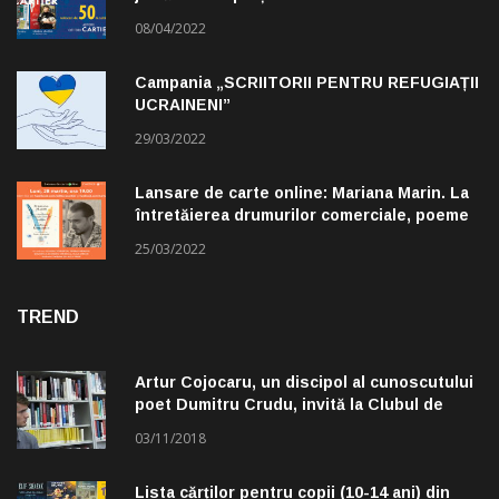
08/04/2022
Campania „SCRIITORII PENTRU REFUGIAȚII
UCRAINENI”
29/03/2022
Lansare de carte online: Mariana Marin. La
întretăierea drumurilor comerciale, poeme
alese de Claudiu Komartin
25/03/2022
TREND
Artur Cojocaru, un discipol al cunoscutului
poet Dumitru Crudu, invită la Clubul de
lectură „Troleibuzul 30”
03/11/2018
Lista cărților pentru copii (10-14 ani) din