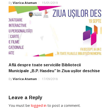
By
Viorica Ataman
15/01/2019
Află despre toate serviciile Bibliotecii
Municipale „B.P. Hasdeu” în Ziua ușilor deschise
By
Viorica Ataman
17/09/2018
Leave a Reply
You must be
logged in
to post a comment.