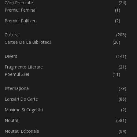
Cărți Premiate
(24)
Premiul Femina
(1)
Premiul Pulitzer
(2)
Cultural
(206)
Cartea De La Bibliotecă
(20)
Divers
(141)
Fragmente Literare
(21)
Poemul Zilei
(11)
Internațional
(79)
Lansări De Carte
(86)
Maxime Și Cugetări
(2)
Noutăți
(581)
Noutăți Editoriale
(64)