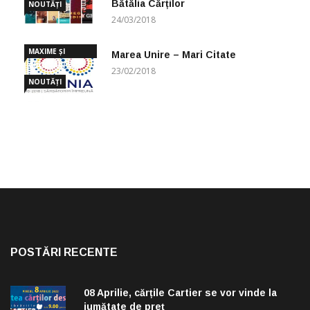
Bătălia Cărților
NOUTĂȚI
24/03/2018
MAXIME ȘI
Marea Unire – Mari Citate
CUGETĂRI
23/02/2018
NOUTĂȚI
POSTĂRI RECENTE
08 Aprilie, cărțile Cartier se vor vinde la
jumătate de preț