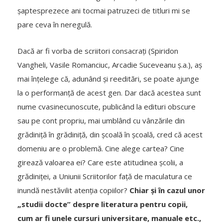
șaptesprezece ani tocmai patruzeci de titluri mi se
pare ceva în neregulă.
Dacă ar fi vorba de scriitori consacrați (Spiridon
Vangheli, Vasile Romanciuc, Arcadie Suceveanu ș.a.), aș
mai înțelege că, adunând și reeditări, se poate ajunge
la o performanță de acest gen. Dar dacă acestea sunt
nume cvasinecunoscute, publicând la edituri obscure
sau pe cont propriu, mai umblând cu vânzările din
grădiniță în grădiniță, din școală în școală, cred că acest
domeniu are o problemă. Cine alege cartea? Cine
girează valoarea ei? Care este atitudinea școlii, a
grădiniței, a Uniunii Scriitorilor față de maculatura ce
inundă nestăvilit atenția copiilor?
Chiar și în cazul unor
„studii docte” despre literatura pentru copii,
cum ar fi unele cursuri universitare, manuale etc.,