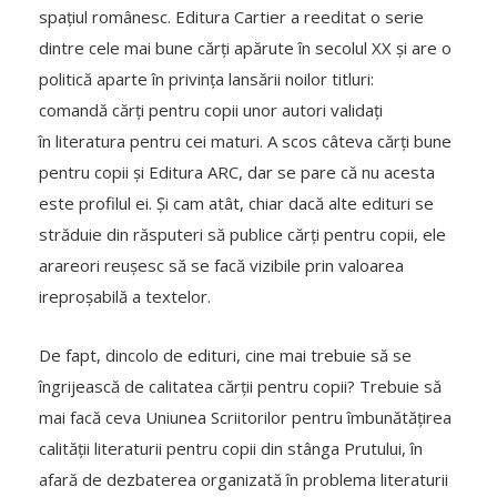
spațiul românesc. Editura Cartier a reeditat o serie
dintre cele mai bune cărți apărute în secolul XX și are o
politică aparte în privința lansării noilor titluri:
comandă cărți pentru copii unor autori validați
în literatura pentru cei maturi. A scos câteva cărți bune
pentru copii și Editura ARC, dar se pare că nu acesta
este profilul ei. Și cam atât, chiar dacă alte edituri se
străduie din răsputeri să publice cărți pentru copii, ele
arareori reușesc să se facă vizibile prin valoarea
ireproșabilă a textelor.
De fapt, dincolo de edituri, cine mai trebuie să se
îngrijească de calitatea cărții pentru copii? Trebuie să
mai facă ceva Uniunea Scriitorilor pentru îmbunătățirea
calității literaturii pentru copii din stânga Prutului, în
afară de dezbaterea organizată în problema literaturii