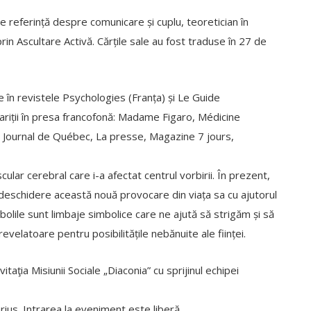
de referință despre comu­nicare și cuplu, teoretician în
rin Ascultare Activă. Cărțile sale au fost traduse în 27 de
 în revistele Psychologies (Franța) și Le Guide
riții în presa francofonă: Madame Figaro, Médicine
, Journal de Québec, La presse, Magazine 7 jours,
ular cerebral care i-a afectat centrul vorbirii. În prezent,
u deschidere această nouă provocare din viața sa cu ajutorul
ă bolile sunt limbaje simbolice care ne ajută să strigăm și să
revelatoare pentru posibilitățile nebănuite ale ființei.
itaţia Misiunii Sociale „Diaconia” cu sprijinul echipei
arius. Intrarea la eveniment este liberă.