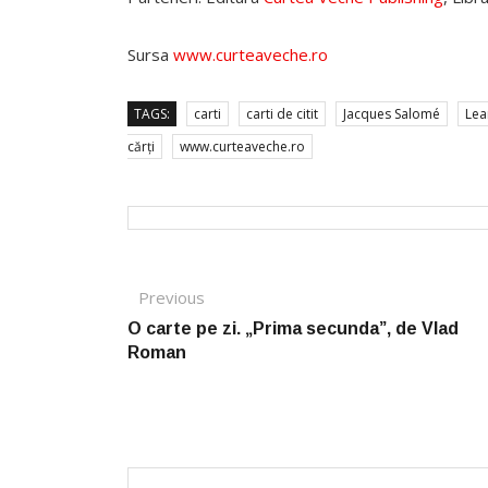
Sursa
www.curteaveche.ro
TAGS:
carti
carti de citit
Jacques Salomé
Lea
cărți
www.curteaveche.ro
Post navigation
Previous
Previous post:
O carte pe zi. „Prima secunda”, de Vlad
Roman