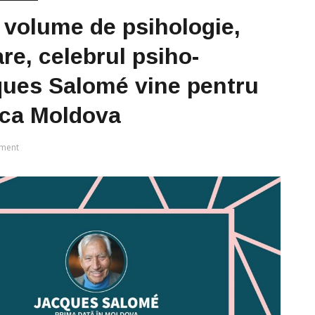
 volume de psihologie,
are, celebrul psiho-
ques Salomé vine pentru
ica Moldova
ment