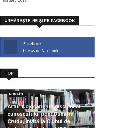
February 2018
URMĂREȘTE-NE ȘI PE FACEBOOK
Facebook
Like us on Facebook
TOP
NOUTĂȚI
Artur Cojocaru, un discipol al
cunoscutului poet Dumitru
Crudu, invită la Clubul de