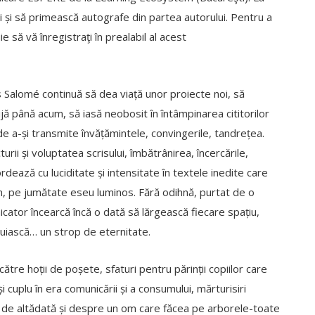
ri și să primească autografe din partea autorului. Pentru a
e să vă înregistraţi în prealabil al acest
es Salomé continuă să dea viață unor proiecte noi, să
grijă până acum, să iasă neobosit în întâmpinarea cititorilor
 de a-și transmite învățămintele, convingerile, tandrețea.
cturii și voluptatea scrisului, îmbătrânirea, încercările,
ează cu luciditate și intensitate în textele inedite care
im, pe jumătate eseu luminos. Fără odihnă, purtat de o
ator încearcă încă o dată să lărgească fiecare spațiu,
șluiască… un strop de eternitate.
către hoții de poșete, sfaturi pentru părinții copiilor care
 cuplu în era comunicării și a consumului, mărturisiri
 de altădată și despre un om care făcea pe arborele-toate