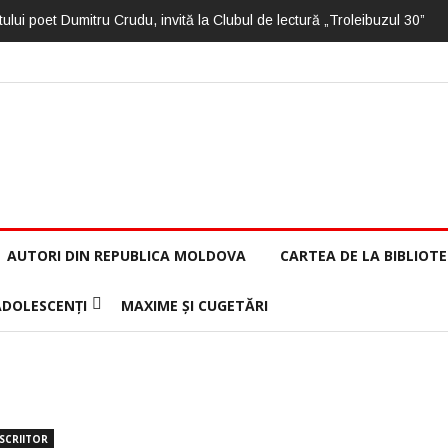
ului poet Dumitru Crudu, invită la Clubul de lectură „Troleibuzul 30”
AUTORI DIN REPUBLICA MOLDOVA
CARTEA DE LA BIBLIOT
ADOLESCENȚI
MAXIME ȘI CUGETĂRI
 SCRIITOR