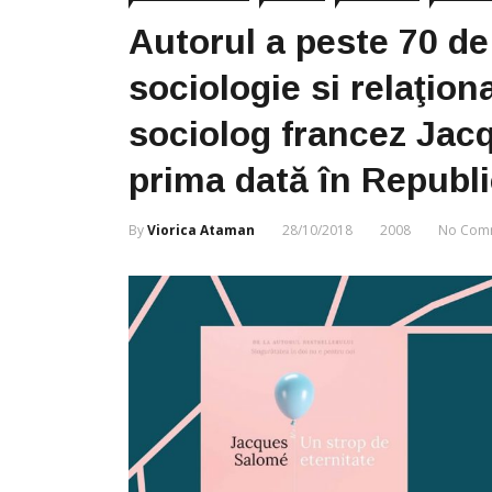
Autorul a peste 70 de
sociologie si relaţion
sociolog francez Jac
prima dată în Republ
By
Viorica Ataman
28/10/2018
2008
No Com