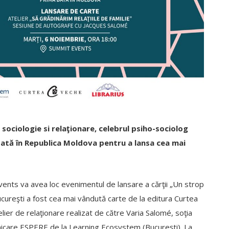
sociologie si relaţionare, celebrul psiho-sociolog
ată în Republica Moldova pentru a lansa cea mai
Events va avea loc evenimentul de lansare a cărţii „Un strop
ucureşti a fost cea mai vândută carte de la editura Curtea
ier de relaţionare realizat de către Varia Salomé, soţia
municare ESPERE de la Learning Ecosystem (Bucureşti). La