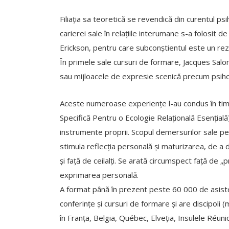
Filiația sa teoretică se revendică din curentul psi
carierei sale în relațiile interumane s-a folosit 
Erickson, pentru care subconștientul este un rez
În primele sale cursuri de formare, Jacques Salom
sau mijloacele de expresie scenică precum psih
Aceste numeroase experiențe l-au condus în ti
Specifică Pentru o Ecologie Relațională Esențială)
instrumente proprii. Scopul demersurilor sale ped
stimula reflecția personală și maturizarea, de a d
și față de ceilalți. Se arată circumspect față de „
exprimarea personală.
A format până în prezent peste 60 000 de asistenți
conferințe și cursuri de formare și are discipol
în Franța, Belgia, Québec, Elveția, Insulele Réuni