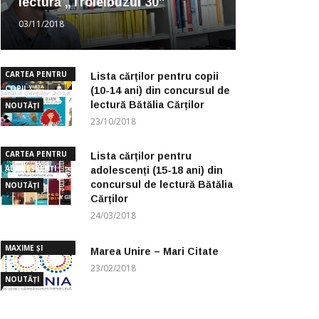
lectură „Troleibuzul 30”
03/11/2018
CARTEA PENTRU
Lista cărților pentru copii
COPII
(10-14 ani) din concursul de
lectură Bătălia Cărților
NOUTĂȚI
23/10/2018
CARTEA PENTRU
Lista cărților pentru
ADOLESCENȚI
adolescenți (15-18 ani) din
concursul de lectură Bătălia
NOUTĂȚI
Cărților
24/03/2018
MAXIME ȘI
Marea Unire – Mari Citate
CUGETĂRI
23/02/2018
NOUTĂȚI