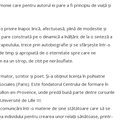
armonie care pentru autorul ei pare a fi principiu de viață și
 privire înapoi: lirică, afectuoasă, plină de modestie și
 pare construită pe o dinamică a înălțării: de la o sinteză a
apeutului, trece prin autobiografie și se sfârșește într-o
ă de timp și apropiată de o eternitate spre care ne
 ea un strop, de citit pe nerăsuflate.
tor, scriitor și poet. Și-a obținut licența în psihiatrie
ociales (Paris). Este fondatorul Centrului de formare în
ssillon-en-Provence, unde predă bună parte dintre cursurile
iversité de Lille III.
omunicării într-o materie de sine stătătoare care să se
ea individului pentru crearea unor relații sănătoase, printr-