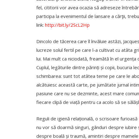
fel, cititorii vor avea ocazia să adreseze întrebă
participa la evenimentul de lansare a cărţii, trebui
link:
http://bit.ly/2ScL2Hp
Dincolo de tăcerea care îl învăluie astăzi, Jacqu
lucreze solul fertil pe care l-a cultivat cu atâta 
lui. Mai mult ca niciodată, freamătă în el urgența
Cuplul, legăturile dintre părinți și copii, bucuria le
schimbarea: sunt tot atâtea teme pe care le abord
alcătuiesc această carte, pe jumătate jurnal int
pasiune care nu se dezminte, acest mare comunic
fiecare clipă de viață pentru ca acolo să se sălă
Reguli de igienă relațională, o scrisoare furioasă 
nu vor să doarmă singuri, gânduri despre iubire și
despre boală și traumă, amintiri despre mamele