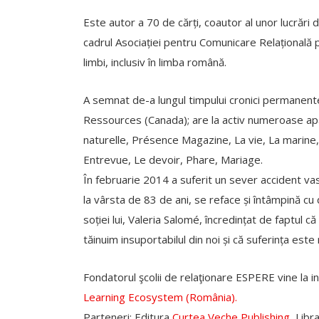
Este autor a 70 de cărți, coautor al unor lucrări 
cadrul Asociației pentru Comunicare Relațională p
limbi, inclusiv în limba română.
A semnat de-a lungul timpului cronici permanente
Ressources (Canada); are la activ numeroase apa
naturelle, Présence Magazine, La vie, La marine
Entrevue, Le devoir, Phare, Mariage.
În februarie 2014 a suferit un sever accident vasc
la vârsta de 83 de ani, se reface și întâmpină c
soției lui, Valeria Salomé, încredințat de faptul c
tăinuim insuportabilul din noi și că suferința este 
Fondatorul şcolii de relaţionare ESPERE vine la inv
Learning Ecosystem (România).
Parteneri: Editura
Curtea Veche Publishing
, Libr