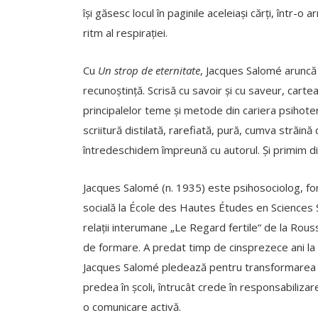
își găsesc locul în paginile aceleiași cărți, într-o 
ritm al respirației.
Cu
Un strop de eternitate
, Jacques Salomé aruncă o
recunoștință. Scrisă cu savoir și cu saveur, cartea
principalelor teme și metode din cariera psihoter
scriitură distilată, rarefiată, pură, cumva străin
întredeschidem împreună cu autorul. Și primim din
Jacques Salomé (n. 1935) este psihosociolog, forma
socială la École des Hautes Études en Sciences S
relații interumane „Le Regard fertile“ de la Rou
de formare. A predat timp de cinsprezece ani la Un
Jacques Salomé pledează pentru transformarea c
predea în școli, întrucât crede în responsabilizar
o comunicare activă.