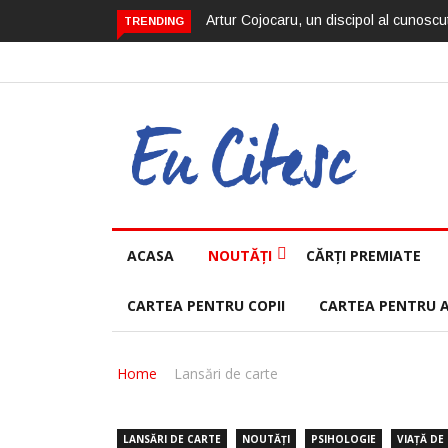
Artur Cojocaru, un discipol al cunoscut
TRENDING
ACASA
NOUTĂȚI
CĂRȚI PREMIATE
CARTEA PENTRU COPII
CARTEA PENTRU 
Home
Lansări de carte
LANSĂRI DE CARTE
NOUTĂȚI
PSIHOLOGIE
VIAȚĂ DE