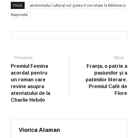
TAGS:
atrimoniului Cultural vor putea fi cercetate la Biblioteca
Națională
Post navigation
Previous
Previous post:
Next
Next
post:
Premiul Femina
Franţa, o patrie a
acordat pentru
pasiunilor şi a
un roman care
patimilor literare.
revine asupra
Premiul Café de
atentatului de la
Flore
Charlie Hebdo
Viorica Ataman