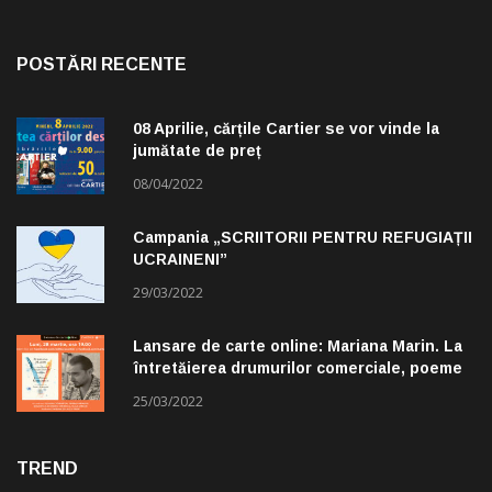
POSTĂRI RECENTE
08 Aprilie, cărțile Cartier se vor vinde la
jumătate de preț
08/04/2022
Campania „SCRIITORII PENTRU REFUGIAȚII
UCRAINENI”
29/03/2022
Lansare de carte online: Mariana Marin. La
întretăierea drumurilor comerciale, poeme
alese de Claudiu Komartin
25/03/2022
TREND