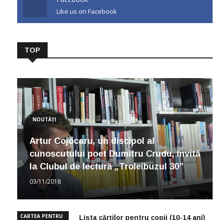
Like us on Facebook
TOP
NOUTĂȚI
Artur Cojocaru, un discipol al
cunoscutului poet Dumitru Crudu, invită
la Clubul de lectură „Troleibuzul 30”
03/11/2018
CARTEA PENTRU
Lista cărților pentru copii (10-14 ani)