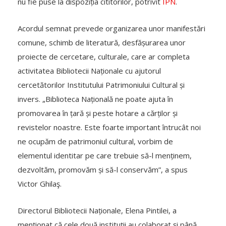
nu fie puse la dispoziția cititorilor, potrivit
IPN
.
Acordul semnat prevede organizarea unor manifestări
comune, schimb de literatură, desfășurarea unor
proiecte de cercetare, culturale, care ar completa
activitatea Bibliotecii Naționale cu ajutorul
cercetătorilor Institutului Patrimoniului Cultural și
invers. „Biblioteca Națională ne poate ajuta în
promovarea în țară și peste hotare a cărților și
revistelor noastre. Este foarte important întrucât noi
ne ocupăm de patrimoniul cultural, vorbim de
elementul identitar pe care trebuie să-l menținem,
dezvoltăm, promovăm și să-l conservăm”, a spus
Victor Ghilaş.
Directorul Bibliotecii Naționale, Elena Pintilei, a
menționat că cele două instituții au colaborat și până