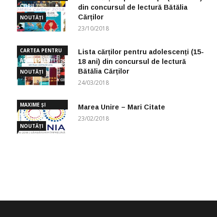
COPII
din concursul de lectură Bătălia
Cărților
NOUTĂȚI
23/10/2018
CARTEA PENTRU
Lista cărților pentru adolescenți (15-
ADOLESCENȚI
18 ani) din concursul de lectură
Bătălia Cărților
NOUTĂȚI
24/03/2018
MAXIME ȘI
Marea Unire – Mari Citate
CUGETĂRI
23/02/2018
NOUTĂȚI