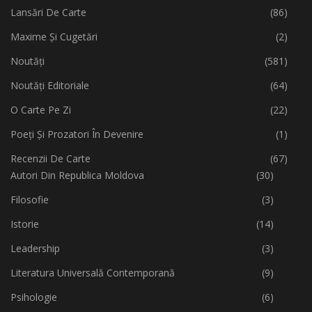
Lansări De Carte
(86)
Maxime Și Cugetări
(2)
Noutăți
(581)
Noutăți Editoriale
(64)
O Carte Pe Zi
(22)
Poeți Și Prozatori În Devenire
(1)
Recenzii De Carte
(67)
Autori Din Republica Moldova
(30)
Filosofie
(3)
Istorie
(14)
Leadership
(3)
Literatura Universală Contemporană
(9)
Psihologie
(6)