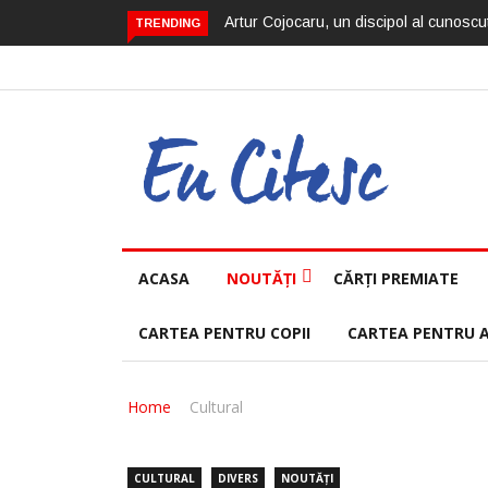
Artur Cojocaru, un discipol al cunoscut
TRENDING
ACASA
NOUTĂȚI
CĂRȚI PREMIATE
CARTEA PENTRU COPII
CARTEA PENTRU 
Home
Cultural
CULTURAL
DIVERS
NOUTĂȚI