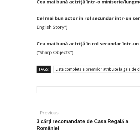
Cea mai bună actriţă într-o miniserie/lungm
Cel mai bun actor în rol secundar într-un ser
English Story”)
Cea mai bună actriţă în rol secundar într-un 
(“Sharp Objects”)
TAGS:
Lista completă a premiilor atribuite la gala de
Post navigation
Previous
Previous post:
3 cărți recomandate de Casa Regală a
României