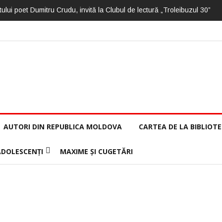
ului poet Dumitru Crudu, invită la Clubul de lectură „Troleibuzul 30”
AUTORI DIN REPUBLICA MOLDOVA
CARTEA DE LA BIBLIOT
ADOLESCENȚI
MAXIME ȘI CUGETĂRI