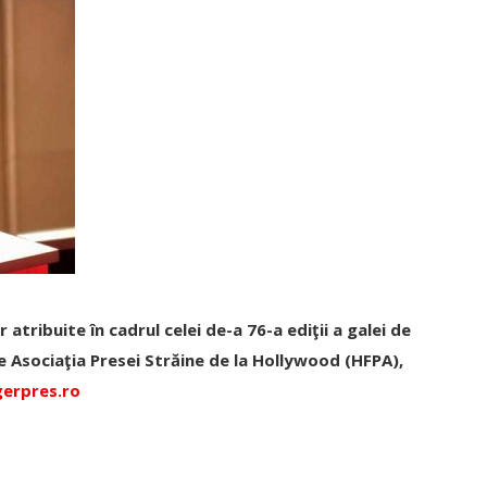
atribuite în cadrul celei de-a 76-a ediţii a galei de
e Asociaţia Presei Străine de la Hollywood (HFPA),
gerpres.ro