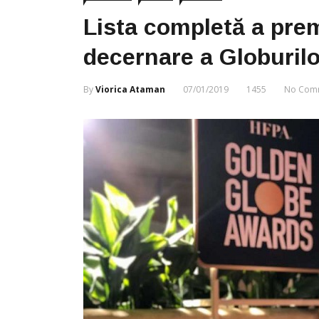
Lista completă a premi
decernare a Globuril
By
Viorica Ataman
07/01/2019
1455
No Com