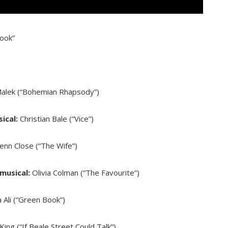
ook”
alek (“Bohemian Rhapsody”)
sical:
Christian Bale (“Vice”)
lenn Close (“The Wife”)
musical:
Olivia Colman (“The Favourite”)
Ali (“Green Book”)
ing (“If Beale Street Could Talk”)