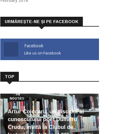
February 2018
URMĂREȘTE-NE ȘI PE FACEBOOK
Facebook
Like us on Facebook
TOP
NOUTĂȚI
Artur Cojocaru, un discipol al
cunoscutului poet Dumitru
Crudu, invită la Clubul de