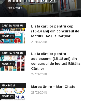
lectură „Troleibuzul 30”
03/11/2018
CARTEA PENTRU
Lista cărților pentru copii
COPII
(10-14 ani) din concursul de
lectură Bătălia Cărților
NOUTĂȚI
23/10/2018
CARTEA PENTRU
Lista cărților pentru
ADOLESCENȚI
adolescenți (15-18 ani) din
concursul de lectură Bătălia
NOUTĂȚI
Cărților
24/03/2018
MAXIME ȘI
Marea Unire – Mari Citate
CUGETĂRI
23/02/2018
NOUTĂȚI