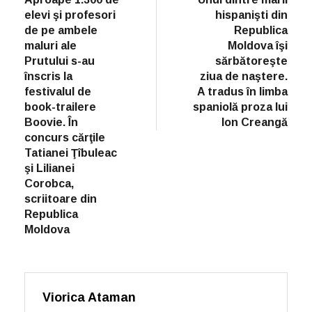
elevi şi profesori
hispanişti din
de pe ambele
Republica
maluri ale
Moldova îşi
Prutului s-au
sărbătoreşte
înscris la
ziua de naştere.
festivalul de
A tradus în limba
book-trailere
spaniolă proza lui
Boovie. În
Ion Creangă
concurs cărţile
Tatianei Ţîbuleac
şi Lilianei
Corobca,
scriitoare din
Republica
Moldova
Viorica Ataman