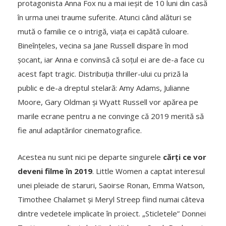
protagonista Anna Fox nu a mai ieșit de 10 luni din casă
în urma unei traume suferite. Atunci când alături se
mută o familie ce o intrigă, viața ei capătă culoare.
Bineînțeles, vecina sa Jane Russell dispare în mod
șocant, iar Anna e convinsă că soțul ei are de-a face cu
acest fapt tragic. Distribuția thriller-ului cu priză la
public e de-a dreptul stelară: Amy Adams, Julianne
Moore, Gary Oldman și Wyatt Russell vor apărea pe
marile ecrane pentru a ne convinge că 2019 merită să
fie anul adaptărilor cinematografice.
Acestea nu sunt nici pe departe singurele
cărți ce vor
deveni filme în 2019
. Little Women a captat interesul
unei pleiade de staruri, Saoirse Ronan, Emma Watson,
Timothee Chalamet și Meryl Streep fiind numai câteva
dintre vedetele implicate în proiect. „Sticletele” Donnei