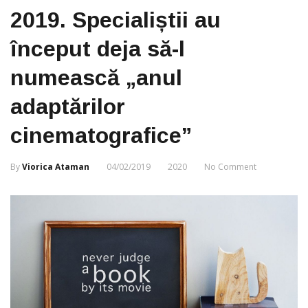
2019. Specialiștii au
început deja să-l
numească „anul
adaptărilor
cinematografice”
By
Viorica Ataman
04/02/2019
2020
No Comment