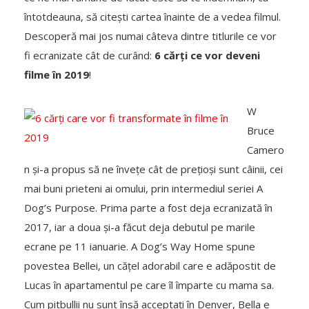
întotdeauna, să citești cartea înainte de a vedea filmul.
Descoperă mai jos numai câteva dintre titlurile ce vor
fi ecranizate cât de curând:
6 cărți ce vor deveni
filme în 2019
!
W
Bruce
Camero
n și-a propus să ne învețe cât de prețioși sunt câinii, cei
mai buni prieteni ai omului, prin intermediul seriei A
Dog’s Purpose. Prima parte a fost deja ecranizată în
2017, iar a doua și-a făcut deja debutul pe marile
ecrane pe 11 ianuarie. A Dog’s Way Home spune
povestea Bellei, un cățel adorabil care e adăpostit de
Lucas în apartamentul pe care îl împarte cu mama sa.
Cum pitbullii nu sunt însă acceptați în Denver, Bella e