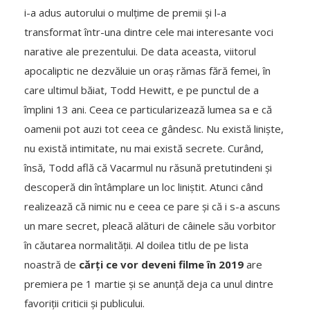
i-a adus autorului o mulțime de premii și l-a
transformat într-una dintre cele mai interesante voci
narative ale prezentului. De data aceasta, viitorul
apocaliptic ne dezvăluie un oraș rămas fără femei, în
care ultimul băiat, Todd Hewitt, e pe punctul de a
împlini 13 ani. Ceea ce particularizează lumea sa e că
oamenii pot auzi tot ceea ce gândesc. Nu există liniște,
nu există intimitate, nu mai există secrete. Curând,
însă, Todd află că Vacarmul nu răsună pretutindeni și
descoperă din întâmplare un loc liniștit. Atunci când
realizează că nimic nu e ceea ce pare și că i s-a ascuns
un mare secret, pleacă alături de câinele său vorbitor
în căutarea normalității. Al doilea titlu de pe lista
noastră de
cărți ce vor deveni filme în 2019
are
premiera pe 1 martie și se anunță deja ca unul dintre
favoriții criticii și publicului.