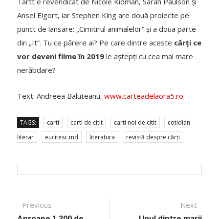
Tartt e revendicat de Nicole Kidman, Sarah Paulson și
Ansel Elgort, iar Stephen King are două proiecte pe
punct de lansare: „Cimitirul animalelor” și a doua parte
din „It”. Tu ce părere ai? Pe care dintre aceste
cărți ce
vor deveni filme în 2019
le aștepți cu cea mai mare
nerăbdare?
Text: Andreea Baluteanu,
www.carteadelaora5.ro
TAGS:
carti
carti de citit
carti noi de citit
cotidian
literar
eucitesc.md
literatura
revistă despre cărți
Post navigation
Previous
Previous post:
Next
Next
post:
Aproape 1.300 de
Unul dintre marii