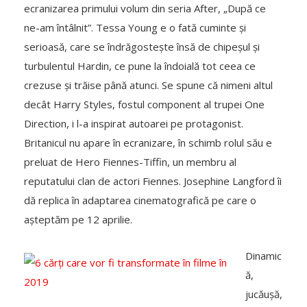
ecranizarea primului volum din seria After, „După ce
ne-am întâlnit”. Tessa Young e o fată cuminte și
serioasă, care se îndrăgostește însă de chipeșul și
turbulentul Hardin, ce pune la îndoială tot ceea ce
crezuse și trăise până atunci. Se spune că nimeni altul
decât Harry Styles, fostul component al trupei One
Direction, i l-a inspirat autoarei pe protagonist.
Britanicul nu apare în ecranizare, în schimb rolul său e
preluat de Hero Fiennes-Tiffin, un membru al
reputatului clan de actori Fiennes. Josephine Langford îi
dă replica în adaptarea cinematografică pe care o
așteptăm pe 12 aprilie.
Dinamic
ă,
jucăușă,