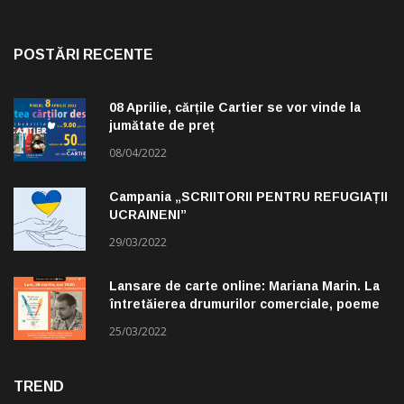
POSTĂRI RECENTE
08 Aprilie, cărțile Cartier se vor vinde la
jumătate de preț
08/04/2022
Campania „SCRIITORII PENTRU REFUGIAȚII
UCRAINENI”
29/03/2022
Lansare de carte online: Mariana Marin. La
întretăierea drumurilor comerciale, poeme
alese de Claudiu Komartin
25/03/2022
TREND