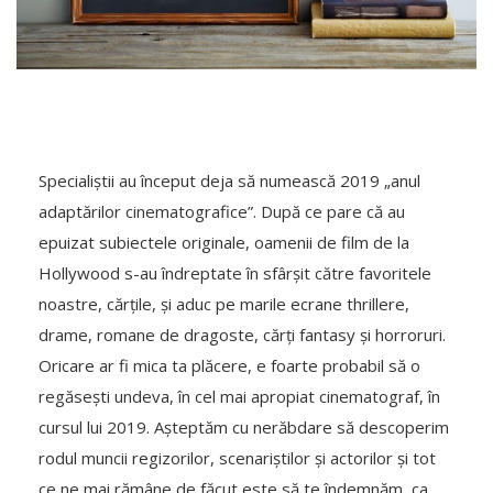
Specialiștii au început deja să numească 2019 „anul
adaptărilor cinematografice”. După ce pare că au
epuizat subiectele originale, oamenii de film de la
Hollywood s-au îndreptate în sfârșit către favoritele
noastre, cărțile, și aduc pe marile ecrane thrillere,
drame, romane de dragoste, cărți fantasy și horroruri.
Oricare ar fi mica ta plăcere, e foarte probabil să o
regăsești undeva, în cel mai apropiat cinematograf, în
cursul lui 2019. Așteptăm cu nerăbdare să descoperim
rodul muncii regizorilor, scenariștilor și actorilor și tot
ce ne mai rămâne de făcut este să te îndemnăm, ca