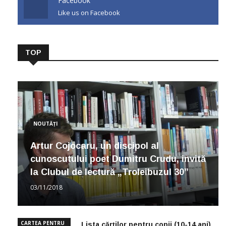
Facebook
Like us on Facebook
TOP
NOUTĂȚI
Artur Cojocaru, un discipol al
cunoscutului poet Dumitru Crudu, invită
la Clubul de lectură „Troleibuzul 30”
03/11/2018
CARTEA PENTRU
Lista cărților pentru copii (10-14 ani)