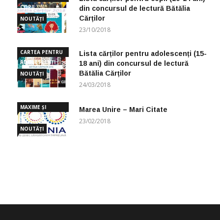
COPII
din concursul de lectură Bătălia
Cărților
NOUTĂȚI
23/10/2018
CARTEA PENTRU
Lista cărților pentru adolescenți (15-
ADOLESCENȚI
18 ani) din concursul de lectură
Bătălia Cărților
NOUTĂȚI
24/03/2018
MAXIME ȘI
Marea Unire – Mari Citate
CUGETĂRI
23/02/2018
NOUTĂȚI