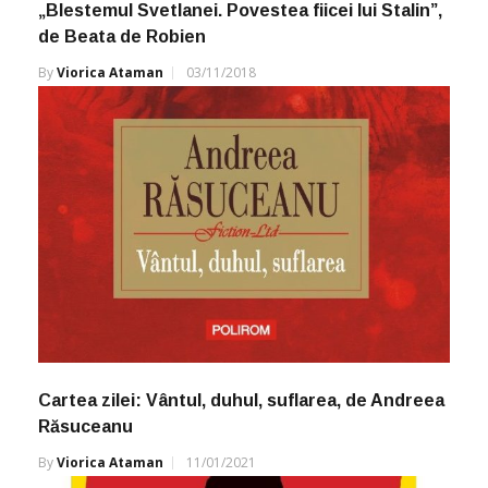
„Blestemul Svetlanei. Povestea fiicei lui Stalin”,
de Beata de Robien
By
Viorica Ataman
03/11/2018
Cartea zilei: Vântul, duhul, suflarea, de Andreea
Răsuceanu
By
Viorica Ataman
11/01/2021