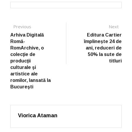
Post navigation
Previous
Previous post:
Next
Next
post:
Arhiva Digitală
Editura Cartier
Romă-
împlinește 24 de
RomArchive, o
ani, reduceri de
colecţie de
50% la sute de
producţii
titluri
culturale şi
artistice ale
romilor, lansată la
Bucureşti
Viorica Ataman