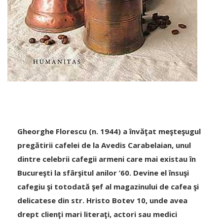
Gheorghe Florescu (n. 1944) a învăţat meşteşugul
pregătirii cafelei de la Avedis Carabelaian, unul
dintre celebrii cafegii armeni care mai existau în
Bucureşti la sfârşitul anilor ’60. Devine el însuşi
cafegiu şi totodată şef al magazinului de cafea şi
delicatese din str. Hristo Botev 10, unde avea
drept clienţi mari literaţi, actori sau medici