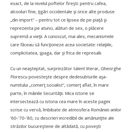
exact, de la nivelul poftelor fireşti: pentru cafea,
alcooluri fine, ţigări occidentale şi orice alte produse
„din import“ – pentru tot ce lipsea de pe piaţă şi
reprezenta pe atunci, alături de sex, o plăcere
supremă a vieţii. A cunoscut, mai ales, mecanismele
care făceau să funcţioneze acea societate: relaţiile,
complicitatea, şpaga, dar şi frica de represalii.
Cu un neaşteptat, surprinzător talent literar, Gheorghe
Florescu povesteşte despre dedesubturile aşa-
numitului „comerţ socialist“, comerţ aflat, în mare
parte, în mâinile Securităţii. Mica istorie se
intersectează cu istoria cea mare în aceste pagini
scrise cu vervă, îmbibate de atmosfera României anilor
’60-’70-’80, cu descrieri incredibil de amănunţite ale
străzilor bucureştene de altădată, cu poveşti