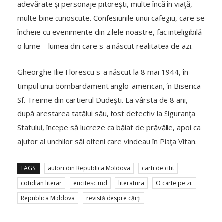
adevărate şi personaje pitoreşti, multe încă în viaţă,
multe bine cunoscute. Confesiunile unui cafegiu, care se
încheie cu evenimente din zilele noastre, fac inteligibilă
o lume – lumea din care s-a născut realitatea de azi.
Gheorghe Ilie Florescu s-a născut la 8 mai 1944, în
timpul unui bombardament anglo-american, în Biserica
Sf. Treime din cartierul Dudeşti. La vârsta de 8 ani,
după arestarea tatălui său, fost detectiv la Siguranţa
Statului, începe să lucreze ca băiat de prăvălie, apoi ca
ajutor al unchilor săi olteni care vindeau în Piaţa Vitan.
TAGS:
autori din Republica Moldova
carti de citit
cotidian literar
eucitesc.md
literatura
O carte pe zi.
Republica Moldova
revistă despre cărți