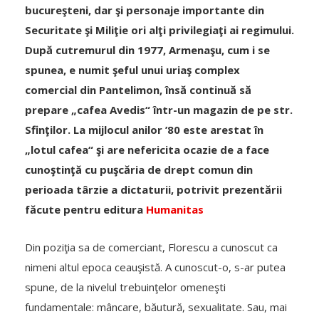
bucureşteni, dar şi personaje importante din
Securitate şi Miliţie ori alţi privilegiaţi ai regimului.
După cutremurul din 1977, Armenaşu, cum i se
spunea, e numit şeful unui uriaş complex
comercial din Pantelimon, însă continuă să
prepare „cafea Avedis“ într-un magazin de pe str.
Sfinţilor. La mijlocul anilor ’80 este arestat în
„lotul cafea“ şi are nefericita ocazie de a face
cunoştinţă cu puşcăria de drept comun din
perioada târzie a dictaturii, potrivit prezentării
făcute pentru editura
Humanitas
Din poziţia sa de comerciant, Florescu a cunoscut ca
nimeni altul epoca ceauşistă. A cunoscut-o, s-ar putea
spune, de la nivelul trebuinţelor omeneşti
fundamentale: mâncare, băutură, sexualitate. Sau, mai