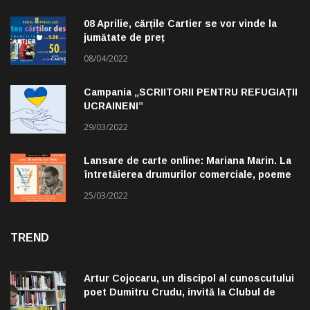
08 Aprilie, cărțile Cartier se vor vinde la
jumătate de preț
08/04/2022
Campania „SCRIITORII PENTRU REFUGIAȚII
UCRAINENI”
29/03/2022
Lansare de carte online: Mariana Marin. La
întretăierea drumurilor comerciale, poeme
alese de Claudiu Komartin
25/03/2022
TREND
Artur Cojocaru, un discipol al cunoscutului
poet Dumitru Crudu, invită la Clubul de
lectură „Troleibuzul 30”