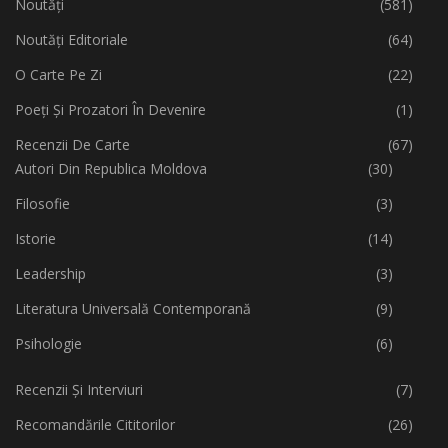
Noutăți
(581)
Noutăți Editoriale
(64)
O Carte Pe Zi
(22)
Poeți Și Prozatori În Devenire
(1)
Recenzii De Carte
(67)
Autori Din Republica Moldova
(30)
Filosofie
(3)
Istorie
(14)
Leadership
(3)
Literatura Universală Contemporană
(9)
Psihologie
(6)
Recenzii Și Interviuri
(7)
Recomandările Cititorilor
(26)