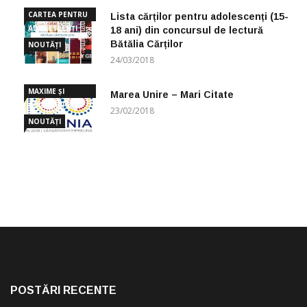
CARTEA PENTRU
Lista cărților pentru adolescenți (15-
ADOLESCENȚI
18 ani) din concursul de lectură
Bătălia Cărților
NOUTĂȚI
24/03/2018
MAXIME ȘI
Marea Unire – Mari Citate
CUGETĂRI
23/02/2018
NOUTĂȚI
POSTĂRI RECENTE