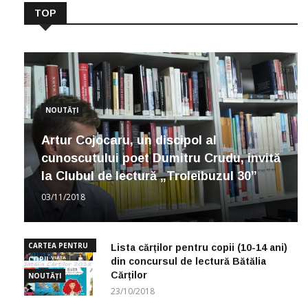
TOP
NOUTĂȚI
Artur Cojocaru, un discipol al
cunoscutului poet Dumitru Crudu, invită
la Clubul de lectură „Troleibuzul 30”
03/11/2018
CARTEA PENTRU
Lista cărților pentru copii (10-14 ani)
COPII
din concursul de lectură Bătălia
Cărților
NOUTĂȚI
23/10/2018