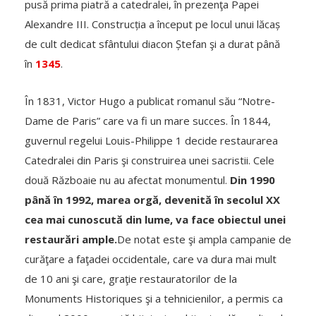
pusă prima piatră a catedralei, în prezenţa Papei
Alexandre III. Construcția a început pe locul unui lăcaș
de cult dedicat sfântului diacon Ștefan şi a durat până
în
1345
.
În 1831, Victor Hugo a publicat romanul său “Notre-
Dame de Paris” care va fi un mare succes. În 1844,
guvernul regelui Louis-Philippe 1 decide restaurarea
Catedralei din Paris şi construirea unei sacristii. Cele
două Războaie nu au afectat monumentul.
Din 1990
până în 1992, marea orgă, devenită în secolul XX
cea mai cunoscută din lume, va face obiectul unei
restaurări ample.
De notat este şi ampla campanie de
curăţare a faţadei occidentale, care va dura mai mult
de 10 ani şi care, graţie restauratorilor de la
Monuments Historiques şi a tehnicienilor, a permis ca