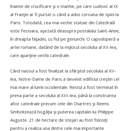
înainte de crucificare şi o mantie, pe care Ludovic al IX
al Franţei ar fi purtat-o când a adus coroana de spini la
Paris. Totodată, cea mai veche statuie din Catedrală
este Fecioara, aşezată deasupra postalului Saint-Anne,
în dreapta faţadei, cu fiul pe genunchi. O capodoperă a
artei romane, datând de la mijlocul secolului al XII-lea,
care aparţine vechii catedrale.
Când naosul a fost finalizat la sfârşitul secolului al XII-
lea, Notre-Dame de Paris a devenit edificiul creştin cel
mai mare al lumii occidentale. Restul a fost terminat în
prima parte a secolului al XIII-lea, până la construirea
altor catedrale precum cele din Chartres şi Reims.
Simbolizează bogăţia şi puterea capitalei lui Philippe
Auguste. 21 de hectare de stejari au fost folosiţi
pentru a realiza una dintre cele mai importante