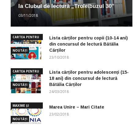
la Clubul de lectură „Troleibuzul 30”
03/11/2018
CARTEA PENTRU
Lista cărților pentru copii (10-14 ani)
COPII
din concursul de lectură Bătălia
Cărților
NOUTĂȚI
23/10/2018
CARTEA PENTRU
Lista cărților pentru adolescenți (15-
ADOLESCENȚI
18 ani) din concursul de lectură
Bătălia Cărților
NOUTĂȚI
24/03/2018
MAXIME ȘI
Marea Unire – Mari Citate
CUGETĂRI
23/02/2018
NOUTĂȚI