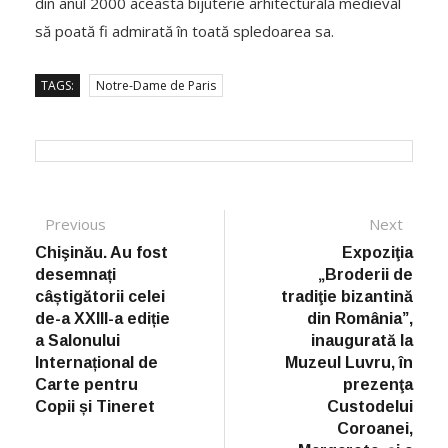
din anul 2000 această bijuterie arhitecturală medieval
să poată fi admirată în toată spledoarea sa.
TAGS:
Notre-Dame de Paris
Post navigation
Previous
Previous post:
Next
Next
post:
Chişinău. Au fost
Expoziţia
desemnați
„Broderii de
câștigătorii celei
tradiţie bizantină
de-a XXIII-a ediție
din România”,
a Salonului
inaugurată la
Internațional de
Muzeul Luvru, în
Carte pentru
prezenţa
Copii și Tineret
Custodelui
Coroanei,