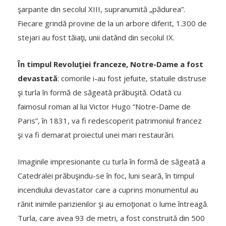
şarpante din secolul XIII, supranumită „pădurea”.
Fiecare grindă provine de la un arbore diferit, 1.300 de
stejari au fost tăiaţi, unii datând din secolul IX.
În timpul Revoluţiei franceze, Notre-Dame a fost
devastată
: comorile i-au fost jefuite, statuile distruse
şi turla în formă de săgeată prăbuşită. Odată cu
faimosul roman al lui Victor Hugo “Notre-Dame de
Paris”, în 1831, va fi redescoperit patrimoniul francez
şi va fi demarat proiectul unei mari restaurări.
Imaginile impresionante cu turla în formă de săgeată a
Catedralei prăbuşindu-se în foc, luni seară, în timpul
incendiului devastator care a cuprins monumentul au
rănit inimile parizienilor şi au emoţionat o lume întreagă.
Turla, care avea 93 de metri, a fost construită din 500