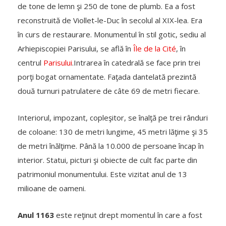
de tone de lemn şi 250 de tone de plumb. Ea a fost
reconstruită de Viollet-le-Duc în secolul al XIX-lea. Era
în curs de restaurare. Monumentul în stil gotic, sediu al
Arhiepiscopiei Parisului, se află în
Île de la Cité
, în
centrul
Parisului
.Intrarea în catedrală se face prin trei
porţi bogat ornamentate. Faţada dantelată prezintă
două turnuri patrulatere de câte 69 de metri fiecare.
Interiorul, impozant, copleşitor, se înalţă pe trei rânduri
de coloane: 130 de metri lungime, 45 metri lăţime şi 35
de metri înălţime. Până la 10.000 de persoane încap în
interior. Statui, picturi şi obiecte de cult fac parte din
patrimoniul monumentului. Este vizitat anul de 13
milioane de oameni.
Anul 1163
este reţinut drept momentul în care a fost