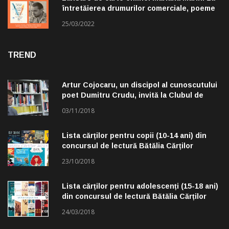
întretăierea drumurilor comerciale, poeme
alese de Claudiu Komartin
25/03/2022
TREND
Artur Cojocaru, un discipol al cunoscutului
poet Dumitru Crudu, invită la Clubul de
lectură „Troleibuzul 30”
03/11/2018
Lista cărților pentru copii (10-14 ani) din
concursul de lectură Bătălia Cărților
23/10/2018
Lista cărților pentru adolescenți (15-18 ani)
din concursul de lectură Bătălia Cărților
24/03/2018