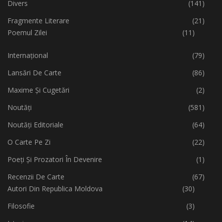
Divers
(141)
Fragmente Literare
(21)
Poemul Zilei
(11)
Internațional
(79)
Lansări De Carte
(86)
Maxime Și Cugetări
(2)
Noutăți
(581)
Noutăți Editoriale
(64)
O Carte Pe Zi
(22)
Poeți Și Prozatori În Devenire
(1)
Recenzii De Carte
(67)
Autori Din Republica Moldova
(30)
Filosofie
(3)