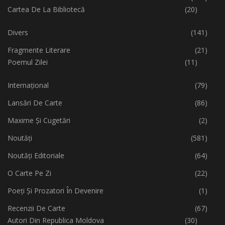
Cartea De La Bibliotecă
(20)
Divers
(141)
Fragmente Literare
(21)
Poemul Zilei
(11)
Internațional
(79)
Lansări De Carte
(86)
Maxime Și Cugetări
(2)
Noutăți
(581)
Noutăți Editoriale
(64)
O Carte Pe Zi
(22)
Poeți Și Prozatori În Devenire
(1)
Recenzii De Carte
(67)
Autori Din Republica Moldova
(30)