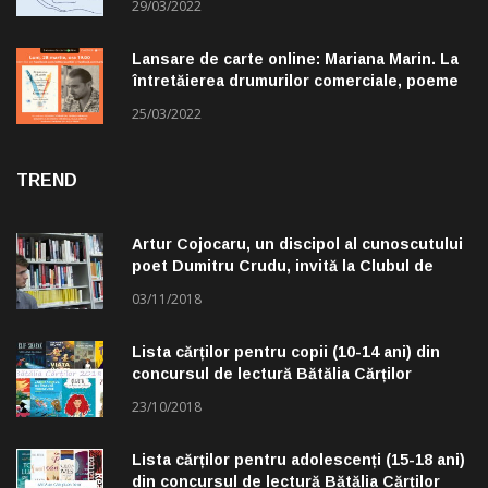
29/03/2022
Lansare de carte online: Mariana Marin. La
întretăierea drumurilor comerciale, poeme
alese de Claudiu Komartin
25/03/2022
TREND
Artur Cojocaru, un discipol al cunoscutului
poet Dumitru Crudu, invită la Clubul de
lectură „Troleibuzul 30”
03/11/2018
Lista cărților pentru copii (10-14 ani) din
concursul de lectură Bătălia Cărților
23/10/2018
Lista cărților pentru adolescenți (15-18 ani)
din concursul de lectură Bătălia Cărților