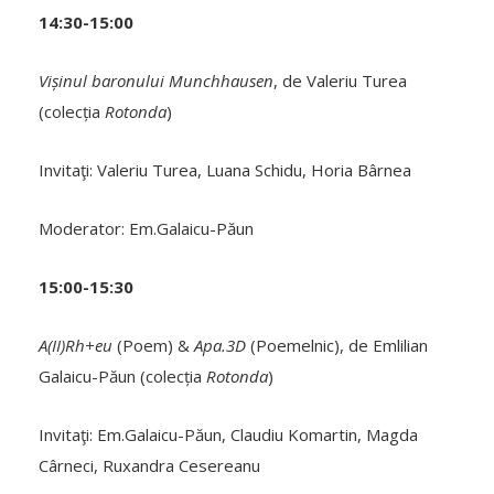
14:30-15:00
Vișinul baronului Munchhausen
, de Valeriu Turea
(colecția
Rotonda
)
Invitaţi: Valeriu Turea, Luana Schidu, Horia Bârnea
Moderator: Em.Galaicu-Păun
15:00-15:30
A(II)Rh+eu
(Poem) &
Apa.3D
(Poemelnic), de Emlilian
Galaicu-Păun (colecția
Rotonda
)
Invitaţi: Em.Galaicu-Păun, Claudiu Komartin, Magda
Cârneci, Ruxandra Cesereanu