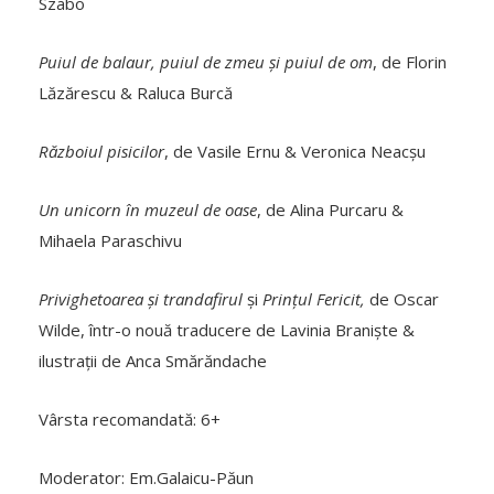
Szabo
Puiul de balaur, puiul de zmeu și puiul de om
, de Florin
Lăzărescu & Raluca Burcă
Războiul pisicilor
, de Vasile Ernu & Veronica Neacșu
Un unicorn în muzeul de oase
, de Alina Purcaru &
Mihaela Paraschivu
Privighetoarea și trandafirul
și
Prințul Fericit,
de Oscar
Wilde, într-o nouă traducere de Lavinia Braniște &
ilustrații de Anca Smărăndache
Vârsta recomandată: 6+
Moderator: Em.Galaicu-Păun