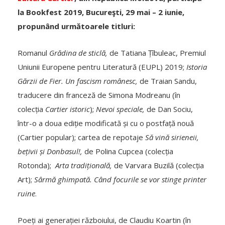
la Bookfest 2019, Bucureşti, 29 mai – 2 iunie,
propunând următoarele titluri:
Romanul
Grădina de sticlă,
de Tatiana Țîbuleac, Premiul
Uniunii Europene pentru Literatură (EUPL) 2019;
Istoria
Gărzii de Fier. Un fascism românesc,
de Traian Sandu,
traducere din franceză de Simona Modreanu (în
colecția
Cartier istoric
);
Nevoi speciale,
de Dan Sociu,
într-o a doua ediție modificată și cu o postfață nouă
(Cartier popular); cartea de repotaje
Să vină sirieneii,
bețivii și Donbasul!,
de Polina Cupcea (colecția
Rotonda);
Arta tradițională,
de Varvara Buzilă (colecția
Art);
Sârmă ghimpată. Când focurile se vor stinge printer
ruine
.
Poeți ai generației războiului, de Claudiu Koartin (în