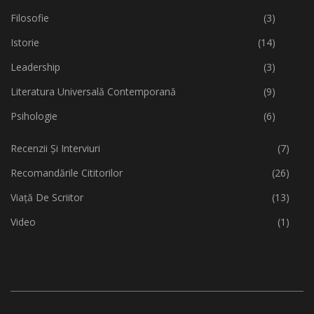
Filosofie
(3)
Istorie
(14)
Leadership
(3)
Literatura Universală Contemporană
(9)
Psihologie
(6)
Recenzii Și Interviuri
(7)
Recomandările Cititorilor
(26)
Viață De Scriitor
(13)
Video
(1)