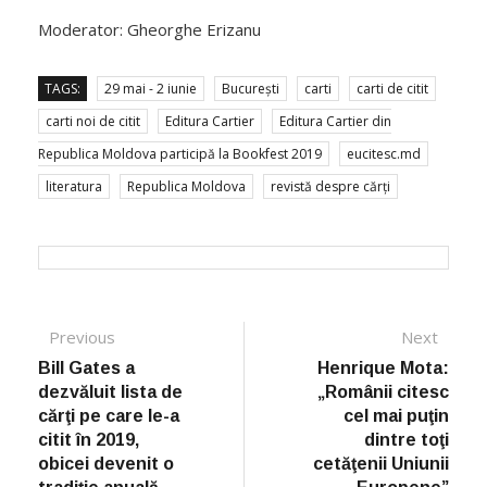
Moderator: Gheorghe Erizanu
TAGS:
29 mai - 2 iunie
București
carti
carti de citit
carti noi de citit
Editura Cartier
Editura Cartier din
Republica Moldova participă la Bookfest 2019
eucitesc.md
literatura
Republica Moldova
revistă despre cărți
Post navigation
Previous
Previous post:
Next
Next
post:
Bill Gates a
Henrique Mota:
dezvăluit lista de
„Românii citesc
cărţi pe care le-a
cel mai puţin
citit în 2019,
dintre toţi
obicei devenit o
cetăţenii Uniunii