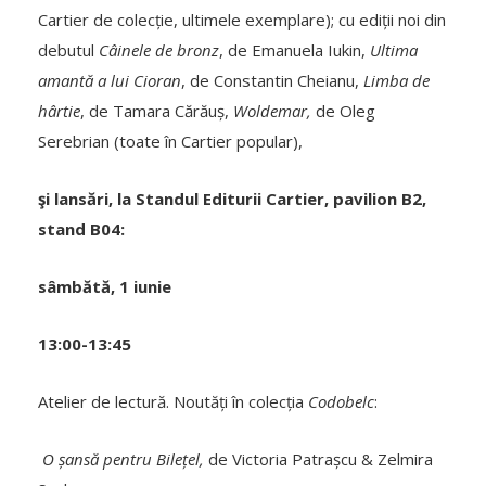
Cartier de colecție, ultimele exemplare); cu ediții noi din
debutul
Câinele de bronz
, de Emanuela Iukin,
Ultima
amantă a lui Cioran
, de Constantin Cheianu,
Limba de
hârtie
, de Tamara Cărăuș,
Woldemar,
de Oleg
Serebrian (toate în Cartier popular),
şi lansări, la Standul Editurii Cartier, pavilion B2,
stand B04:
sâmbătă, 1 iunie
13:00-13:45
Atelier de lectură. Noutăți în colecția
Codobelc
:
O șansă pentru Bilețel,
de Victoria Patrașcu & Zelmira