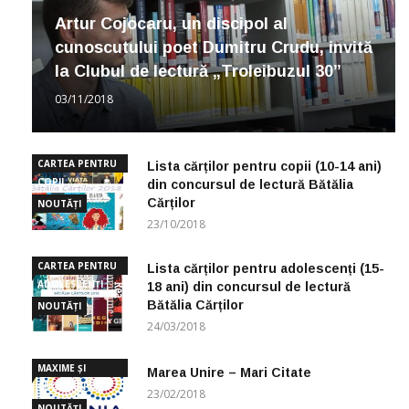
Artur Cojocaru, un discipol al
cunoscutului poet Dumitru Crudu, invită
la Clubul de lectură „Troleibuzul 30”
03/11/2018
CARTEA PENTRU
Lista cărților pentru copii (10-14 ani)
COPII
din concursul de lectură Bătălia
Cărților
NOUTĂȚI
23/10/2018
CARTEA PENTRU
Lista cărților pentru adolescenți (15-
ADOLESCENȚI
18 ani) din concursul de lectură
Bătălia Cărților
NOUTĂȚI
24/03/2018
MAXIME ȘI
Marea Unire – Mari Citate
CUGETĂRI
23/02/2018
NOUTĂȚI