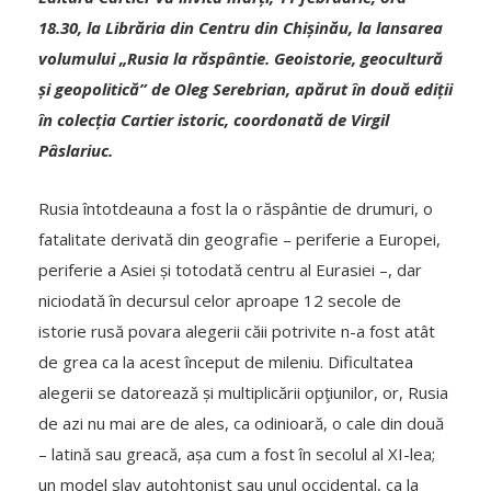
18.30, la Librăria din Centru din Chișinău, la lansarea
volumului „Rusia la răspântie. Geoistorie, geocultură
și geopolitică” de Oleg Serebrian, apărut în două ediții
în colecția Cartier istoric, coordonată de Virgil
Pâslariuc.
Rusia întotdeauna a fost la o răspântie de drumuri, o
fatalitate derivată din geografie – periferie a Europei,
periferie a Asiei și totodată centru al Eurasiei –, dar
niciodată în decursul celor aproape 12 secole de
istorie rusă povara alegerii căii potrivite n-a fost atât
de grea ca la acest început de mileniu. Dificultatea
alegerii se datorează și multiplicării opţiunilor, or, Rusia
de azi nu mai are de ales, ca odinioară, o cale din două
– latină sau greacă, așa cum a fost în secolul al XI-lea;
un model slav autohtonist sau unul occidental, ca la