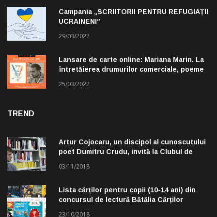
Campania „SCRIITORII PENTRU REFUGIAȚII
UCRAINENI”
29/03/2022
Lansare de carte online: Mariana Marin. La
întretăierea drumurilor comerciale, poeme
alese de Claudiu Komartin
25/03/2022
TREND
Artur Cojocaru, un discipol al cunoscutului
poet Dumitru Crudu, invită la Clubul de
lectură „Troleibuzul 30”
03/11/2018
Lista cărților pentru copii (10-14 ani) din
concursul de lectură Bătălia Cărților
23/10/2018