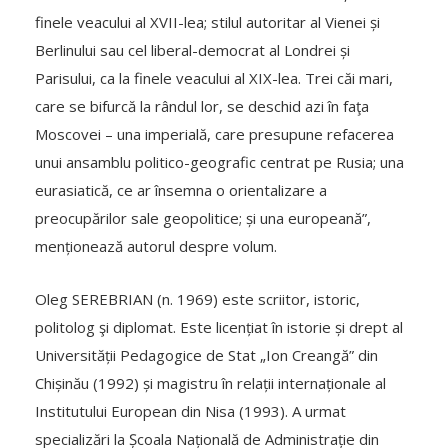
finele veacului al XVII-lea; stilul autoritar al Vienei și
Berlinului sau cel liberal-democrat al Londrei și
Parisului, ca la finele veacului al XIX-lea. Trei căi mari,
care se bifurcă la rândul lor, se deschid azi în faţa
Moscovei – una imperială, care presupune refacerea
unui ansamblu politico-geografic centrat pe Rusia; una
eurasiatică, ce ar însemna o orientalizare a
preocupărilor sale geopolitice; și una europeană”,
menționează autorul despre volum.
Oleg SEREBRIAN (n. 1969) este scriitor, istoric,
politolog şi diplomat. Este licențiat în istorie și drept al
Universității Pedagogice de Stat „Ion Creangă” din
Chișinău (1992) și magistru în relații internaționale al
Institutului European din Nisa (1993). A urmat
specializări la Școala Națională de Administrație din