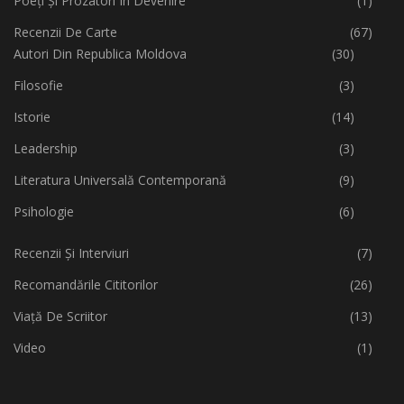
Poeți Și Prozatori În Devenire
(1)
Recenzii De Carte
(67)
Autori Din Republica Moldova
(30)
Filosofie
(3)
Istorie
(14)
Leadership
(3)
Literatura Universală Contemporană
(9)
Psihologie
(6)
Recenzii Și Interviuri
(7)
Recomandările Cititorilor
(26)
Viață De Scriitor
(13)
Video
(1)