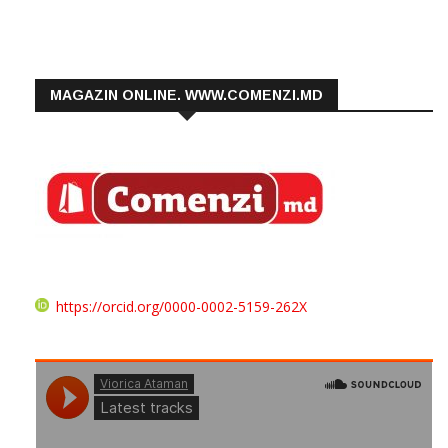
MAGAZIN ONLINE. WWW.COMENZI.MD
https://orcid.org/0000-0002-5159-262X