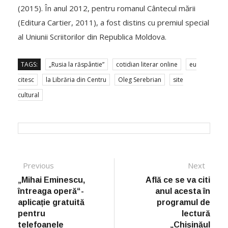
(2015). În anul 2012, pentru romanul Cântecul mării
(Editura Cartier, 2011), a fost distins cu premiul special
al Uniunii Scriitorilor din Republica Moldova.
TAGS:
„Rusia la răspântie”
cotidian literar online
eu
citesc
la Librăria din Centru
Oleg Serebrian
site
cultural
Post navigation
Previous
Previous post:
Next
Next
post:
„Mihai Eminescu,
Află ce se va citi
întreaga operă“-
anul acesta în
aplicație gratuită
programul de
pentru
lectură
telefoanele
„Chișinăul