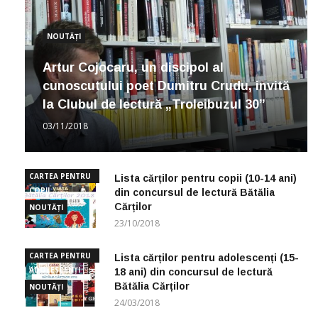
NOUTĂȚI
Artur Cojocaru, un discipol al
cunoscutului poet Dumitru Crudu, invită
la Clubul de lectură „Troleibuzul 30”
03/11/2018
CARTEA PENTRU
Lista cărților pentru copii (10-14 ani)
COPII
din concursul de lectură Bătălia
Cărților
NOUTĂȚI
23/10/2018
CARTEA PENTRU
Lista cărților pentru adolescenți (15-
ADOLESCENȚI
18 ani) din concursul de lectură
Bătălia Cărților
NOUTĂȚI
24/03/2018