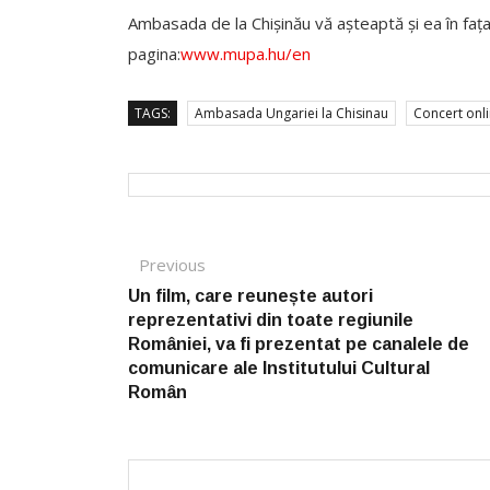
Ambasada de la Chișinău vă așteaptă și ea în fa
pagina:
www.mupa.hu/en
TAGS:
Ambasada Ungariei la Chisinau
Concert onl
Post navigation
Previous
Previous post:
Un film, care reunește autori
reprezentativi din toate regiunile
României, va fi prezentat pe canalele de
comunicare ale Institutului Cultural
Român