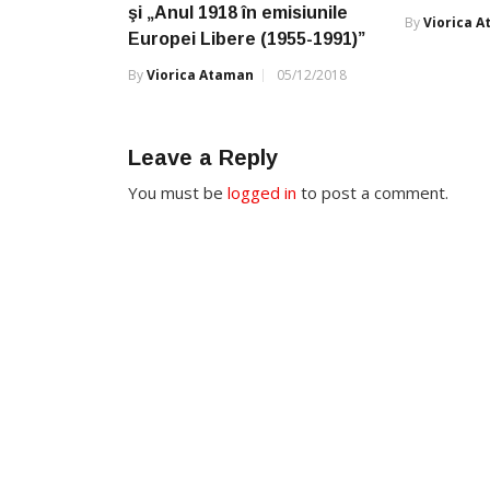
şi „Anul 1918 în emisiunile
By
Viorica 
Europei Libere (1955-1991)”
By
Viorica Ataman
05/12/2018
Leave a Reply
You must be
logged in
to post a comment.