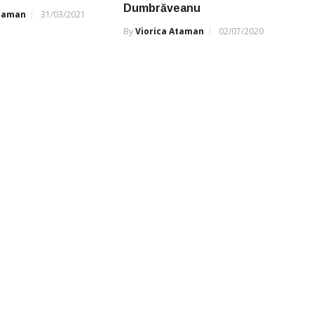
Dumbrăveanu
Ataman
31/03/2021
By
Viorica Ataman
02/07/2020