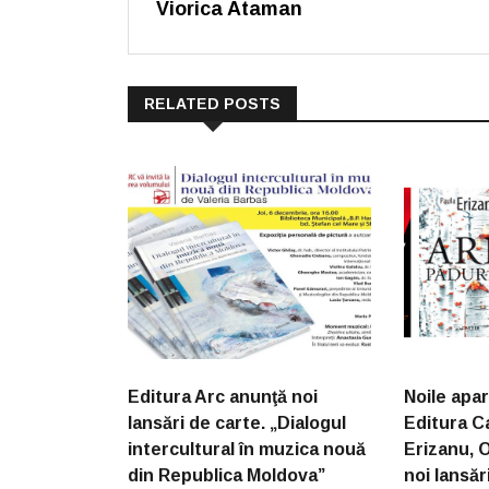
Viorica Ataman
RELATED POSTS
Editura Arc anunţă noi
Noile apari
lansări de carte. „Dialogul
Editura Ca
intercultural în muzica nouă
Erizanu, 
din Republica Moldova”
noi lansă