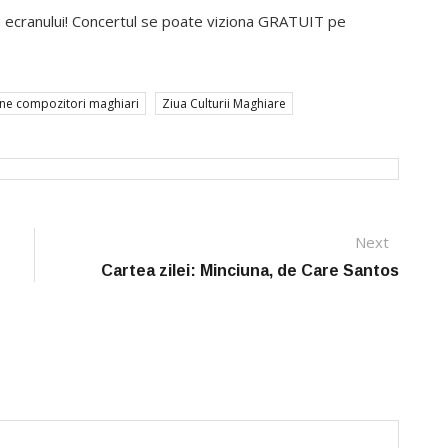
ța ecranului! Concertul se poate viziona GRATUIT pe
ine compozitori maghiari
Ziua Culturii Maghiare
Next
Next
post:
Cartea zilei: Minciuna, de Care Santos