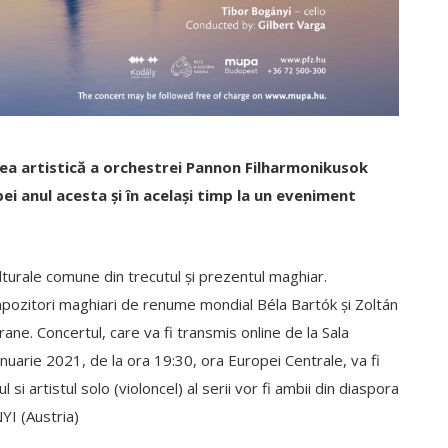
atea artistică a orchestrei Pannon Filharmonikusok
pei anul acesta și în același timp la un eveniment
lturale comune din trecutul și prezentul maghiar.
pozitori maghiari de renume mondial Béla Bartók și Zoltán
ane. Concertul, care va fi transmis online de la Sala
nuarie 2021, de la ora 19:30, ora Europei Centrale, va fi
ul si artistul solo (violoncel) al serii vor fi ambii din diaspora
YI (Austria)