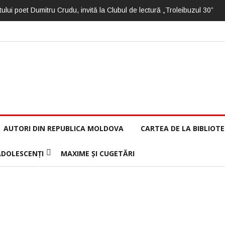
ului poet Dumitru Crudu, invită la Clubul de lectură „Troleibuzul 30”
AUTORI DIN REPUBLICA MOLDOVA
CARTEA DE LA BIBLIOT
ADOLESCENȚI
MAXIME ȘI CUGETĂRI