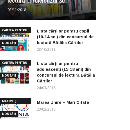
lectură „Troleibuzul 30”
03/11/2018
CARTEA PENTRU
Lista cărților pentru copii
COPII
(10-14 ani) din concursul de
lectură Bătălia Cărților
NOUTĂȚI
23/10/2018
CARTEA PENTRU
Lista cărților pentru
ADOLESCENȚI
adolescenți (15-18 ani) din
concursul de lectură Bătălia
NOUTĂȚI
Cărților
24/03/2018
MAXIME ȘI
Marea Unire – Mari Citate
CUGETĂRI
23/02/2018
NOUTĂȚI