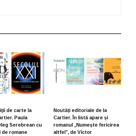
ţii de carte la
Noutăți editoriale de la
rtier. Paula
Cartier. În listă apare și
Oleg Serebrean cu
romanul „Numește fericirea
ri de romane
altfel”, de Victor