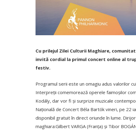
Cu prilejul Zilei Culturii Maghiare, comunit
invită cordial la primul concert online al tru
festiv.
Programul serii este un omagiu adus valorilor cu
Interpreții comemorează operele faimoșilor com
Kodály, dar vor fi și surprize muzicale contempor
Națională de Concert Béla Bartók vineri, pe 22 ia
disponibil gratuit în direct oriunde în lume. Dirijor
maghiara:Gilbert VARGA (Franța) și Tibor BOGÁN