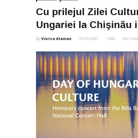
Cu prilejul Zilei Cul
Ungariei la Chişinău i
By
Viorica Ataman
21/01/2021
1362
No Com