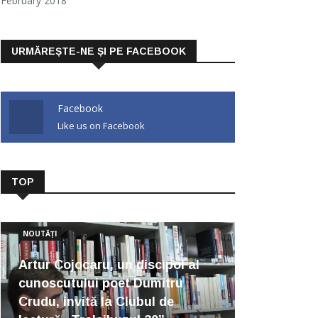
February 2018
URMĂREȘTE-NE ȘI PE FACEBOOK
Facebook
Like us on Facebook
TOP
NOUTĂȚI
Artur Cojocaru, un discipol al
cunoscutului poet Dumitru
Crudu, invită la Clubul de