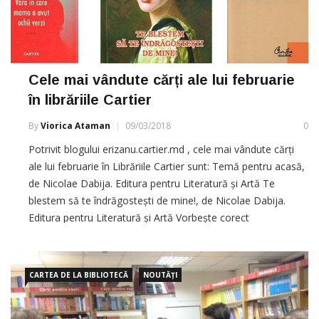
Cele mai vândute cărți ale lui februarie
în librăriile Cartier
By
Viorica Ataman
09/03/2018
0
Potrivit blogului erizanu.cartier.md , cele mai vândute cărți
ale lui februarie în Librăriile Cartier sunt: Temă pentru acasă,
de Nicolae Dabija. Editura pentru Literatură și Artă Te
blestem să te îndrăgostești de mine!, de Nicolae Dabija.
Editura pentru Literatură și Artă Vorbește corect
românește, de Vasile Bahnaru și Inga Druță. Editura Arc
Dificila Unire. Basarabia și
CARTEA DE LA BIBLIOTECĂ
NOUTĂȚI