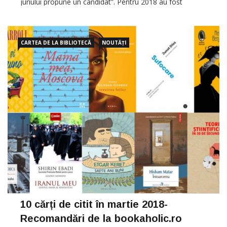
juriului propune un candidat”. Pentru 2018 au fost
nominalizați: Vasile Botnaru, jurnalist Mircea V.Ciobanu,
scriitor Alexandru
CARTEA DE LA BIBLIOTECĂ
NOUTĂȚI
10 cărți de citit în martie 2018-
Recomandări de la bookaholic.ro