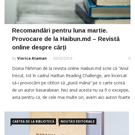
Recomandări pentru luna martie.
Provocare de la Haibun.md – Revistă
online despre cărți
By
Viorica Ataman
28/02/2018
0
Doina Fikhman de la revista online Haibun.md scrie că “Anul
trecut, tot în cadrul HaiBun Reading Challenge, am încercat
să-i provocăm pe cititori să „pună mâna” pe o carte scrisă
de un autor basarabean. Nici anul acesta nu va fi o excepție,
asta pentru că, de cele mai multe ori, avem aici autori foarte
buni, […]
CARTEA DE LA BIBLIOTECĂ
NOUTĂȚI EDITORIALE