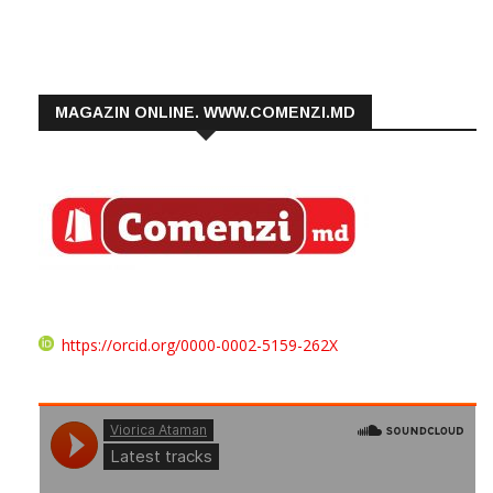
MAGAZIN ONLINE. WWW.COMENZI.MD
https://orcid.org/0000-0002-5159-262X