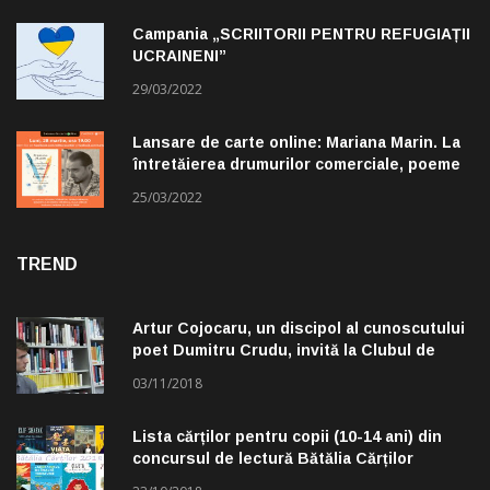
Campania „SCRIITORII PENTRU REFUGIAȚII
UCRAINENI”
29/03/2022
Lansare de carte online: Mariana Marin. La
întretăierea drumurilor comerciale, poeme
alese de Claudiu Komartin
25/03/2022
TREND
Artur Cojocaru, un discipol al cunoscutului
poet Dumitru Crudu, invită la Clubul de
lectură „Troleibuzul 30”
03/11/2018
Lista cărților pentru copii (10-14 ani) din
concursul de lectură Bătălia Cărților