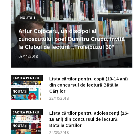
NOUTĂȚI
Artur Cojocaru, un discipol al
cunoscutului poet Dumitru Crudu, invită
la Clubul de lectură „Troleibuzul 30”
03/11/2018
CARTEA PENTRU
Lista cărților pentru copii (10-14 ani)
COPII
din concursul de lectură Bătălia
Cărților
NOUTĂȚI
23/10/2018
CARTEA PENTRU
Lista cărților pentru adolescenți (15-
ADOLESCENȚI
18 ani) din concursul de lectură
Bătălia Cărților
NOUTĂȚI
24/03/2018