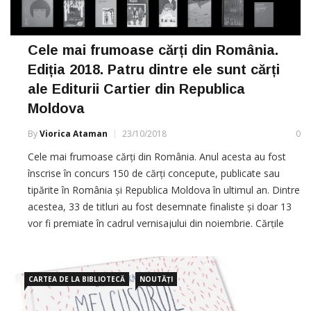
Cele mai frumoase cărți din România.
Ediția 2018. Patru dintre ele sunt cărți
ale Editurii Cartier din Republica
Moldova
By
Viorica Ataman
23/10/2018
0
Cele mai frumoase cărți din România. Anul acesta au fost
înscrise în concurs 150 de cărți concepute, publicate sau
tipărite în România și Republica Moldova în ultimul an. Dintre
acestea, 33 de titluri au fost desemnate finaliste și doar 13
vor fi premiate în cadrul vernisajului din noiembrie. Cărțile
finaliste vor face parte dintr-o expoziție […]
CARTEA DE LA BIBLIOTECĂ
NOUTĂȚI