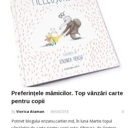
Preferințele mămicilor. Top vânzări carte
pentru copii
By
Viorica Ataman
06/04/2018
0
Potrivit blogului erizanu.cartier.md, în luna Martie topul
vânzărilor de carte pentru copii este: Albinuța, de Grigore