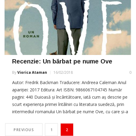
Recenzie: Un bărbat pe nume Ove
By
Viorica Ataman
16/02/2018
0
Autor: Fredrik Backman Traducere: Andreea Caleman Anul
apariției: 2017 Editura: Art ISBN: 9866067104745 Număr
pagini: 440 Duioasă și încântătoare, iată cum aș descrie pe
scurt experiența primei întâlniri cu literatura suedeză, prin
intermediul romanului Un bărbat pe nume Ove, cu care și-a
făcut debutul scriitoricesc cunoscutul blogger Fredrik
Backman. Personajul principal,
PREVIOUS
1
2