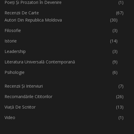
Poeți Și Prozatori În Devenire
(1)
Recenzii De Carte
(67)
Autori Din Republica Moldova
(30)
Filosofie
(3)
Istorie
(14)
Leadership
(3)
Literatura Universală Contemporană
(9)
Psihologie
(6)
Recenzii Și Interviuri
(7)
Recomandările Cititorilor
(26)
Viață De Scriitor
(13)
Video
(1)