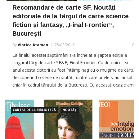
Recomandare de carte SF. Noutăți
editoriale de la târgul de carte science
fiction și fantasy, „Final Frontier“,
București
By
Viorica Ataman
25/03/2018
0
La finalul acestei săptămâni s-a încheiat a șaptea ediție a
singurul târg de carte SF&F, Final Frontier. Ca de obicei, și
anul acesta cititorii au fost întâmpinați cu o mulțime de cărți,
descoperind o serie de noutăți, dintre care unele s-au lansat
chiar în cadrul târgului de la București. Cu această ocazie am
ales câteva titluri […]
CARTEA DE LA BIBLIOTECĂ
NOUTĂȚI