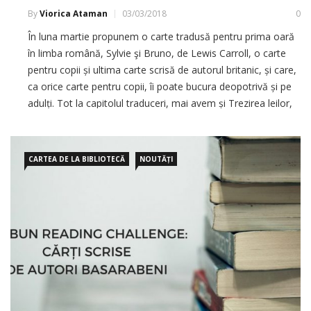
By
Viorica Ataman
03/03/2018
0
În luna martie propunem o carte tradusă pentru prima oară
în limba română, Sylvie şi Bruno, de Lewis Carroll, o carte
pentru copii și ultima carte scrisă de autorul britanic, și care,
ca orice carte pentru copii, îi poate bucura deopotrivă și pe
adulți. Tot la capitolul traduceri, mai avem și Trezirea leilor,
de Ayelet Gundar-Goshen, Mama mea, Moscova, […]
CARTEA DE LA BIBLIOTECĂ
NOUTĂȚI