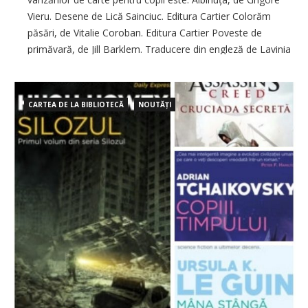
Vieru. Desene de Lică Sainciuc. Editura Cartier Colorăm
păsări, de Vitalie Coroban. Editura Cartier Poveste de
primăvară, de Jill Barklem. Traducere din engleză de Lavinia
Braniște. Editura Cartier Balada celor cinci motănași, de Ion
Druță. Ilustrații de
CARTEA DE LA BIBLIOTECĂ
NOUTĂȚI