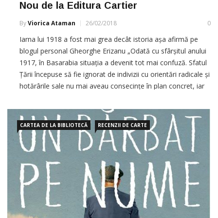
Nou de la Editura Cartier
By
Viorica Ataman
26/02/2018
0
Iarna lui 1918 a fost mai grea decât istoria așa afirmă pe
blogul personal Gheorghe Erizanu „Odată cu sfârșitul anului
1917, în Basarabia situația a devenit tot mai confuză. Sfatul
Țării începuse să fie ignorat de indivizii cu orientări radicale și
hotărârile sale nu mai aveau consecințe în plan concret, iar
fosta gubernie devenise miza […]
CARTEA DE LA BIBLIOTECĂ
RECENZII DE CARTE