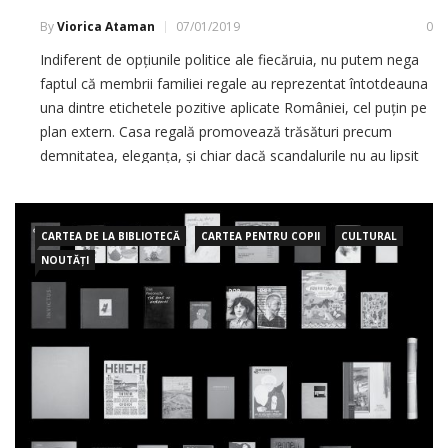
By
Viorica Ataman
07/01/2019
0
Indiferent de opțiunile politice ale fiecăruia, nu putem nega
faptul că membrii familiei regale au reprezentat întotdeauna
una dintre etichetele pozitive aplicate României, cel puțin pe
plan extern. Casa regală promovează trăsături precum
demnitatea, eleganța, și chiar dacă scandalurile nu au lipsit
la adresa sa, nu vom respinge niciodată o propunere de
lectură venită din
CARTEA DE LA BIBLIOTECĂ
CARTEA PENTRU COPII
CULTURAL
NOUTĂȚI