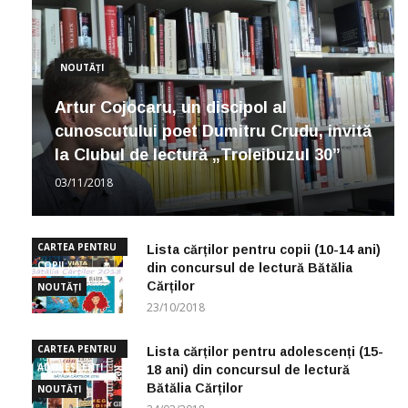
NOUTĂȚI
Artur Cojocaru, un discipol al
cunoscutului poet Dumitru Crudu, invită
la Clubul de lectură „Troleibuzul 30”
03/11/2018
CARTEA PENTRU
Lista cărților pentru copii (10-14 ani)
COPII
din concursul de lectură Bătălia
Cărților
NOUTĂȚI
23/10/2018
CARTEA PENTRU
Lista cărților pentru adolescenți (15-
ADOLESCENȚI
18 ani) din concursul de lectură
Bătălia Cărților
NOUTĂȚI