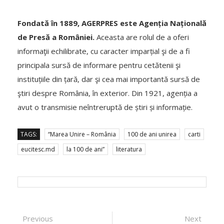
Fondată în 1889, AGERPRES este Agenția Națională
de Presă a României.
Aceasta are rolul de a oferi
informaţii echilibrate, cu caracter imparțial şi de a fi
principala sursă de informare pentru cetătenii şi
instituțiile din țară, dar şi cea mai importantă sursă de
ştiri despre România, în exterior. Din 1921, agenția a
avut o transmisie neîntreruptă de știri și informație.
TAGS:
“Marea Unire – România
100 de ani unirea
carti
eucitesc.md
la 100 de ani”
literatura
Post navigation
Previous
Previous post:
Next
Next