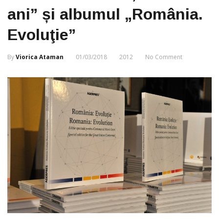
ani” și albumul „România.
Evoluţie”
By
Viorica Ataman
01/03/2018
2012
No Comment