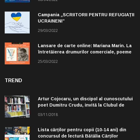
Campania „SCRIITORII PENTRU REFUGIAȚII
UCRAINENI”
29/03/2022
Lansare de carte online: Mariana Marin. La
întretăierea drumurilor comerciale, poeme
alese de Claudiu Komartin
25/03/2022
TREND
Artur Cojocaru, un discipol al cunoscutului
poet Dumitru Crudu, invită la Clubul de
lectură „Troleibuzul 30”
03/11/2018
Lista cărților pentru copii (10-14 ani) din
concursul de lectură Bătălia Cărților