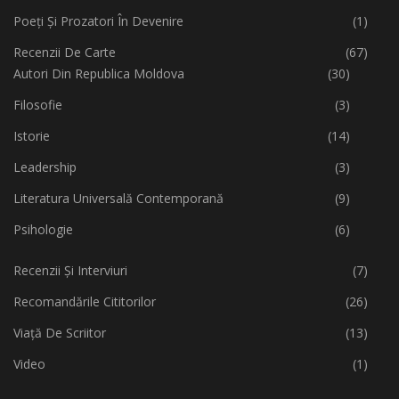
Poeți Și Prozatori În Devenire
(1)
Recenzii De Carte
(67)
Autori Din Republica Moldova
(30)
Filosofie
(3)
Istorie
(14)
Leadership
(3)
Literatura Universală Contemporană
(9)
Psihologie
(6)
Recenzii Și Interviuri
(7)
Recomandările Cititorilor
(26)
Viață De Scriitor
(13)
Video
(1)