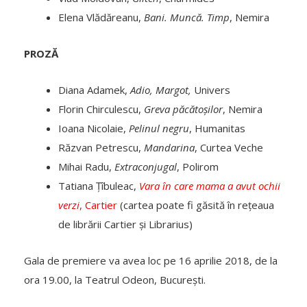
Elena Vlădăreanu,
Bani. Muncă. Timp
, Nemira
PROZĂ
Diana Adamek,
Adio, Margot,
Univers
Florin Chirculescu,
Greva păcătoșilor
, Nemira
Ioana Nicolaie,
Pelinul negru
, Humanitas
Răzvan Petrescu,
Mandarina
, Curtea Veche
Mihai Radu,
Extraconjugal
, Polirom
Tatiana Țîbuleac,
Vara în care mama a avut ochii
verzi
, Cartier
(cartea poate fi găsită în rețeaua
de librării Cartier și Librarius)
Gala de premiere va avea loc pe 16 aprilie 2018, de la
ora 19.00, la Teatrul Odeon, București.