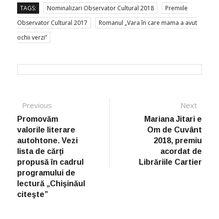
TAGS:
Nominalizari Observator Cultural 2018
Premiile
Observator Cultural 2017
Romanul „Vara în care mama a avut
ochii verzi”
Post navigation
Previous
Previous post:
Next
Next
post:
Promovăm
Mariana Jitari e
valorile literare
Om de Cuvânt
autohtone. Vezi
2018, premiu
lista de cărți
acordat de
propusă în cadrul
Librăriile Cartier
programului de
lectură „Chişinăul
citeşte”