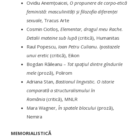
Ovidiu Anemțoaicei,
O propunere de corpo-etică
feministă: masculinități și filozofia diferenței
sexuale
, Tracus Arte
Cosmin Ciotloș,
Elementar, dragul meu Rache.
Detalii mateine sub lupă
(critică), Humanitas
Raul Popescu,
Ioan Petru Culianu. Ipostazele
unui eretic
(critică), Eikon
Bogdan Răileanu –
Tot spaţiul dintre gîndurile
mele
(proză), Polirom
Adriana Stan,
Bastionul lingvistic. O istorie
comparată a structuralismului în
România
(critică), MNLR
Mara Wagner,
În spatele blocului
(proză),
Nemira
MEMORIALISTICĂ