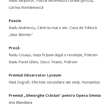
Radu Niciporuc, Pascal desenează corăbii (proză),
Cartea Românească
Poezie
Radu Andriescu, Când nu mai e aer, Casa de Editură
„Max Blecher“
Proză
Radu Cosașu, Viața ficțiunii după o revoluție, Polirom
Radu Pavel Gheo, Disco Titanic, Polirom
Premiul Observator Lyceum
Vlad Zografi, Efectele secundare ale vieții, Humanitas
Premiul „Gheorghe Crăciun” pentru Opera Omnia
Ana Blandiana