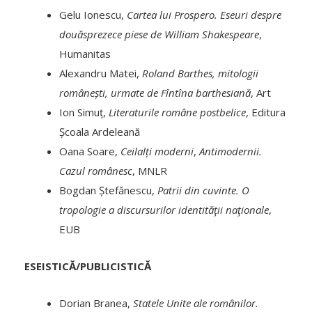
Gelu Ionescu,
Cartea lui Prospero. Eseuri despre
douăsprezece piese de William Shakespeare
,
Humanitas
Alexandru Matei,
Roland Barthes, mitologii
românești, urmate de Fîntîna barthesiană
, Art
Ion Simuț,
Literaturile române postbelice
, Editura
Școala Ardeleană
Oana Soare,
Ceilalți moderni
,
Antimodernii.
Cazul românesc
, MNLR
Bogdan Ștefănescu,
Patrii din cuvinte. O
tropologie a discursurilor identităţii naţionale
,
EUB
ESEISTICĂ/PUBLICISTICĂ
Dorian Branea,
Statele Unite ale românilor.