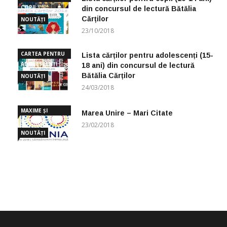
COPII
din concursul de lectură Bătălia
Cărților
NOUTĂȚI
23/10/2018
CARTEA PENTRU
Lista cărților pentru adolescenți (15-
ADOLESCENȚI
18 ani) din concursul de lectură
Bătălia Cărților
NOUTĂȚI
24/03/2018
MAXIME ȘI
Marea Unire – Mari Citate
CUGETĂRI
23/02/2018
NOUTĂȚI