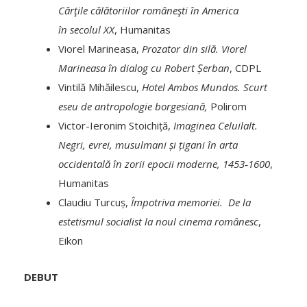
Cărţile călătoriilor româneşti în America
în secolul XX
, Humanitas
Viorel Marineasa,
Prozator din silă. Viorel
Marineasa în dialog cu Robert Șerban
, CDPL
Vintilă Mihăilescu,
Hotel Ambos Mundos. Scurt
eseu de antropologie borgesiană,
Polirom
Victor-Ieronim Stoichiță,
Imaginea Celuilalt.
Negri, evrei, musulmani și țigani în arta
occidentală în zorii epocii moderne, 1453‑1600
,
Humanitas
Claudiu Turcuș,
Împotriva memoriei. De la
estetismul socialist la noul cinema românesc
,
Eikon
DEBUT