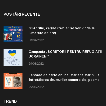
POSTĂRI RECENTE
08 Aprilie, cărțile Cartier se vor vinde la
jumătate de preț
08/04/2022
Campania „SCRIITORII PENTRU REFUGIAȚII
UCRAINENI”
29/03/2022
Lansare de carte online: Mariana Marin. La
întretăierea drumurilor comerciale, poeme
alese de Claudiu Komartin
25/03/2022
TREND