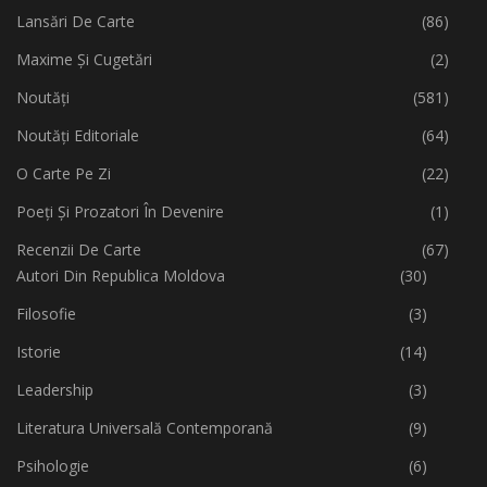
Lansări De Carte
(86)
Maxime Și Cugetări
(2)
Noutăți
(581)
Noutăți Editoriale
(64)
O Carte Pe Zi
(22)
Poeți Și Prozatori În Devenire
(1)
Recenzii De Carte
(67)
Autori Din Republica Moldova
(30)
Filosofie
(3)
Istorie
(14)
Leadership
(3)
Literatura Universală Contemporană
(9)
Psihologie
(6)