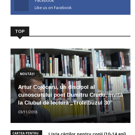
Facebook
Like us on Facebook
TOP
NOUTĂȚI
Artur Cojocaru, un discipol al
cunoscutului poet Dumitru Crudu, invită
la Clubul de lectură „Troleibuzul 30”
03/11/2018
CARTEA PENTRU
Lista cărților pentru copii (10-14 ani)