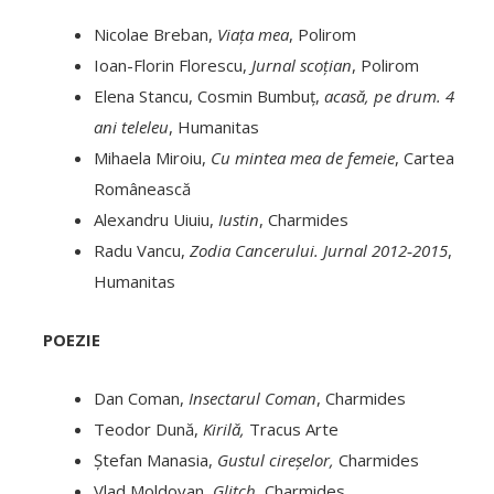
Nicolae Breban,
Viața mea
, Polirom
Ioan-Florin Florescu,
Jurnal scoțian
, Polirom
Elena Stancu, Cosmin Bumbuț,
acasă, pe drum. 4
ani teleleu
, Humanitas
Mihaela Miroiu,
Cu mintea mea de femeie
, Cartea
Românească
Alexandru Uiuiu,
Iustin
, Charmides
Radu Vancu,
Zodia Cancerului. Jurnal 2012‑2015
,
Humanitas
POEZIE
Dan Coman,
Insectarul Coman
, Charmides
Teodor Dună,
Kirilă,
Tracus Arte
Ștefan Manasia,
Gustul cireșelor,
Charmides
Vlad Moldovan,
Glitch
, Charmides