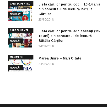
CARTEA PENTRU
Lista cărților pentru copii (10-14 ani)
COPII
din concursul de lectură Bătălia
Cărților
NOUTĂȚI
23/10/2018
CARTEA PENTRU
Lista cărților pentru adolescenți (15-
ADOLESCENȚI
18 ani) din concursul de lectură
Bătălia Cărților
NOUTĂȚI
24/03/2018
MAXIME ȘI
Marea Unire – Mari Citate
CUGETĂRI
23/02/2018
NOUTĂȚI