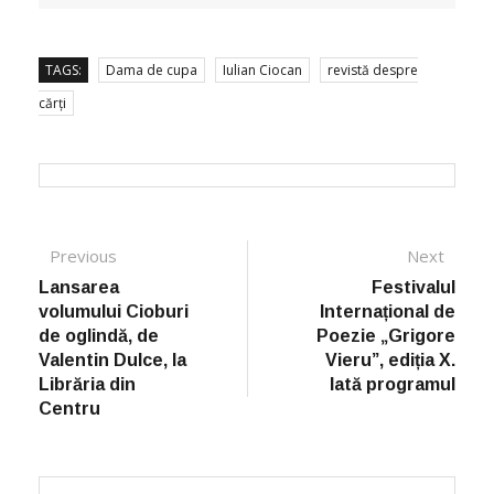
TAGS:
Dama de cupa
Iulian Ciocan
revistă despre
cărți
Post navigation
Previous
Previous post:
Next
Next
post:
Lansarea
Festivalul
volumului Cioburi
Internațional de
de oglindă, de
Poezie „Grigore
Valentin Dulce, la
Vieru”, ediția X.
Librăria din
Iată programul
Centru