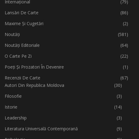
Internațional
(79)
Lansări De Carte
(86)
Maxime Și Cugetări
(2)
Noutăți
(581)
Noutăți Editoriale
(64)
O Carte Pe Zi
(22)
Poeți Și Prozatori În Devenire
(1)
Recenzii De Carte
(67)
Autori Din Republica Moldova
(30)
Filosofie
(3)
Istorie
(14)
Leadership
(3)
Literatura Universală Contemporană
(9)