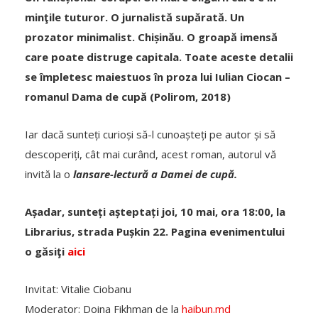
minţile tuturor. O jurnalistă supărată. Un
prozator minimalist. Chișinău. O groapă imensă
care poate distruge capitala. Toate aceste detalii
se împletesc maiestuos în proza lui Iulian Ciocan –
romanul Dama de cupă (Polirom, 2018)
Iar dacă sunteți curioși să-l cunoașteți pe autor și să
descoperiți, cât mai curând, acest roman, autorul vă
invită la o
lansare-lectură a Damei de cupă.
Așadar, sunteți așteptați joi, 10 mai, ora 18:00, la
Librarius, strada Pușkin 22. Pagina evenimentului
o găsiţi
aici
Invitat: Vitalie Ciobanu
Moderator: Doina Fikhman de la
haibun.md