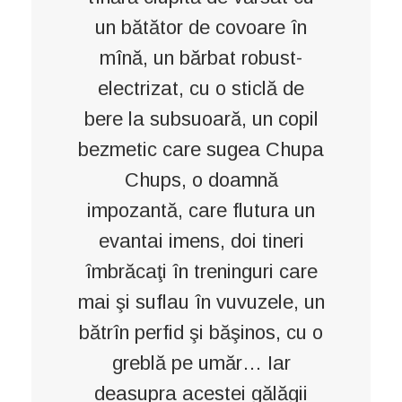
un bătător de covoare în
mînă, un bărbat robust-
electrizat, cu o sticlă de
bere la subsuoară, un copil
bezmetic care sugea Chupa
Chups, o doamnă
impozantă, care flutura un
evantai imens, doi tineri
îmbrăcaţi în treninguri care
mai şi suflau în vuvuzele, un
bătrîn perfid şi băşinos, cu o
greblă pe umăr… Iar
deasupra acestei gălăgii