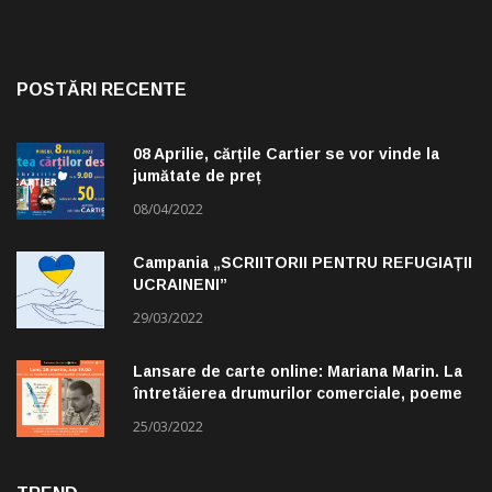
POSTĂRI RECENTE
08 Aprilie, cărțile Cartier se vor vinde la
jumătate de preț
08/04/2022
Campania „SCRIITORII PENTRU REFUGIAȚII
UCRAINENI”
29/03/2022
Lansare de carte online: Mariana Marin. La
întretăierea drumurilor comerciale, poeme
alese de Claudiu Komartin
25/03/2022