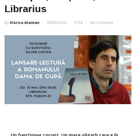
Librarius
By
Viorica Ataman
08/05/2018
2734
No Comment
Un funcționar corupt. Un mare oligarh care e în