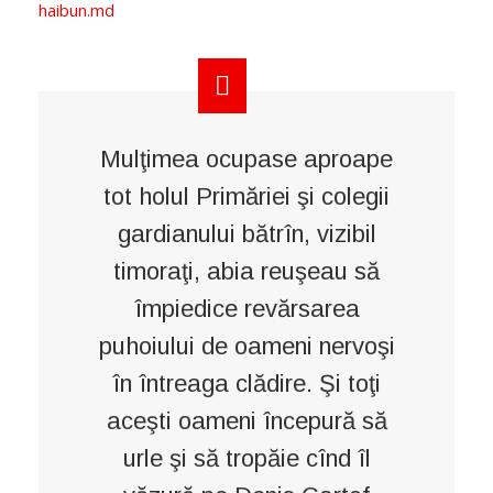
haibun.md
Mulţimea ocupase aproape
tot holul Primăriei şi colegii
gardianului bătrîn, vizibil
timoraţi, abia reuşeau să
împiedice revărsarea
puhoiului de oameni nervoşi
în întreaga clădire. Şi toţi
aceşti oameni începură să
urle şi să tropăie cînd îl