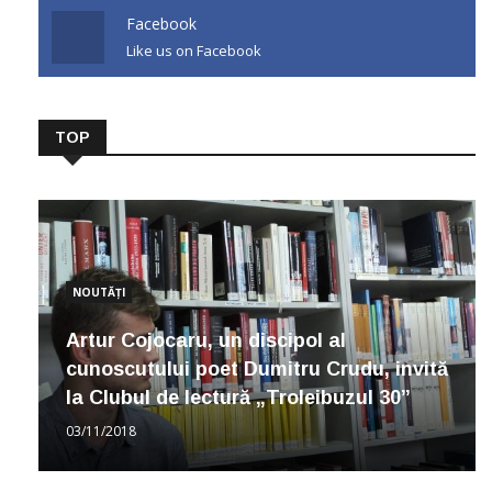
Facebook
Like us on Facebook
TOP
NOUTĂȚI
Artur Cojocaru, un discipol al
cunoscutului poet Dumitru Crudu, invită
la Clubul de lectură „Troleibuzul 30”
03/11/2018