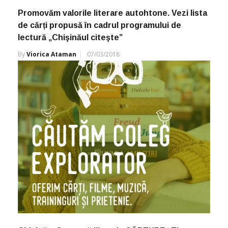
Promovăm valorile literare autohtone. Vezi lista
de cărți propusă în cadrul programului de
lectură „Chişinăul citeşte”
By
Viorica Ataman
07/03/2018