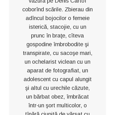
văzură pe Denis Cartof
coborînd scările. Zbierau din
adîncul bojocilor o femeie
isterică, stacojie, cu un
prunc în braţe, cîteva
gospodine îmbrobodite şi
transpirate, cu sacoşe mari,
un ochelarist viclean cu un
aparat de fotografiat, un
adolescent cu capul alungit
şi altul cu urechile căzute,
un bărbat obez, îmbrăcat
într-un şort multicolor, o
tînără ciupită de vărsat cu