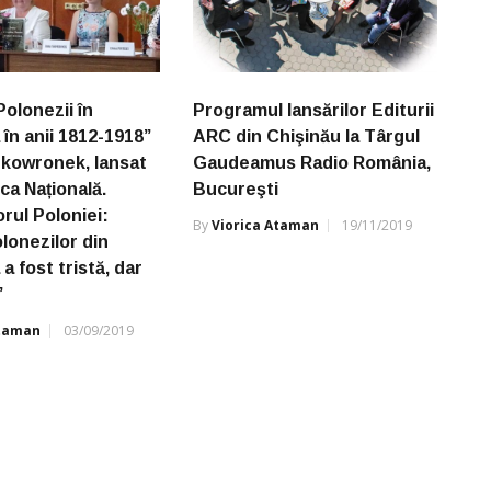
olonezii în
Programul lansărilor Editurii
în anii 1812-1918”
ARC din Chişinău la Târgul
kowronek, lansat
Gaudeamus Radio România,
eca Națională.
Bucureşti
ul Poloniei:
By
Viorica Ataman
19/11/2019
olonezilor din
a fost tristă, dar
”
Ataman
03/09/2019