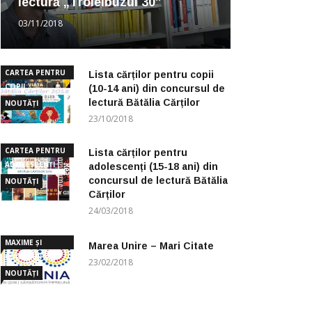
lectură „Troleibuzul 30”
03/11/2018
CARTEA PENTRU
Lista cărților pentru copii
COPII
(10-14 ani) din concursul de
lectură Bătălia Cărților
NOUTĂȚI
23/10/2018
CARTEA PENTRU
Lista cărților pentru
ADOLESCENȚI
adolescenți (15-18 ani) din
concursul de lectură Bătălia
NOUTĂȚI
Cărților
24/03/2018
MAXIME ȘI
Marea Unire – Mari Citate
CUGETĂRI
23/02/2018
NOUTĂȚI