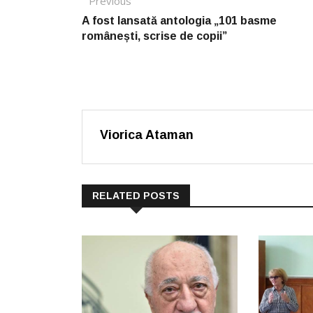
Post navigation
Previous
Previous post:
A fost lansată antologia „101 basme
românești, scrise de copii”
Viorica Ataman
RELATED POSTS