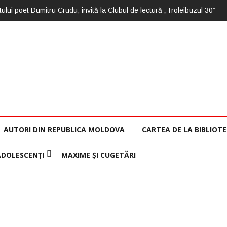
ului poet Dumitru Crudu, invită la Clubul de lectură „Troleibuzul 30”
AUTORI DIN REPUBLICA MOLDOVA
CARTEA DE LA BIBLIOT
ADOLESCENȚI
MAXIME ȘI CUGETĂRI