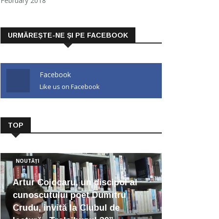
February 2018
URMĂREȘTE-NE ȘI PE FACEBOOK
Facebook
Like us on Facebook
TOP
NOUTĂȚI
Artur Cojocaru, un discipol al
cunoscutului poet Dumitru
Crudu, invită la Clubul de