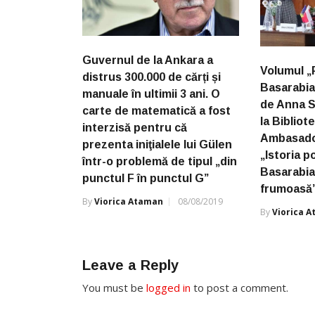
Guvernul de la Ankara a
Volumul „P
distrus 300.000 de cărți și
Basarabia 
manuale în ultimii 3 ani. O
de Anna S
carte de matematică a fost
la Bibliot
interzisă pentru că
Ambasador
prezenta iniţialele lui Gülen
„Istoria p
într-o problemă de tipul „din
Basarabia 
punctul F în punctul G”
frumoasă
By
Viorica Ataman
08/08/2019
By
Viorica 
Leave a Reply
You must be
logged in
to post a comment.