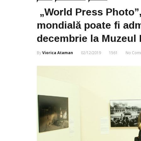
„World Press Photo”, 
mondială poate fi adm
decembrie la Muzeul N
By
Viorica Ataman
02/12/2019
1561
No Com