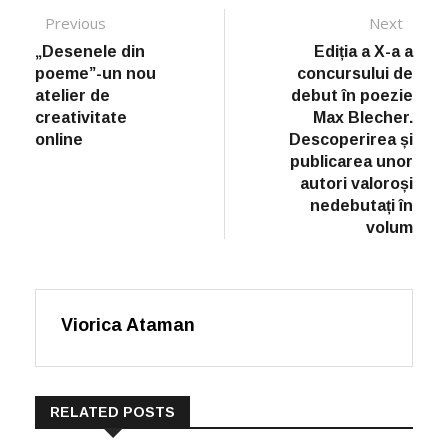
Post navigation
Previous
Previous post:
Next
Next
post:
„Desenele din
Ediția a X-a a
poeme”-un nou
concursului de
atelier de
debut în poezie
creativitate
Max Blecher.
online
Descoperirea și
publicarea unor
autori valoroși
nedebutați în
volum
Viorica Ataman
RELATED POSTS