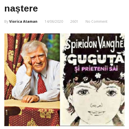
naștere
By
Viorica Ataman
14/06/2020
2601
No Comment