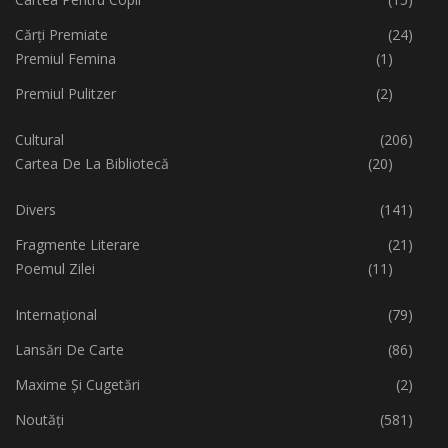
Cărți Premiate
(24)
Premiul Femina
(1)
Premiul Pulitzer
(2)
Cultural
(206)
Cartea De La Bibliotecă
(20)
Divers
(141)
Fragmente Literare
(21)
Poemul Zilei
(11)
Internațional
(79)
Lansări De Carte
(86)
Maxime Și Cugetări
(2)
Noutăți
(581)