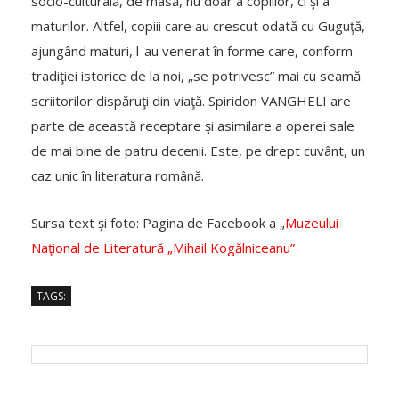
socio-culturală, de masă, nu doar a copiilor, ci şi a
maturilor. Altfel, copiii care au crescut odată cu Guguţă,
ajungând maturi, l-au venerat în forme care, conform
tradiţiei istorice de la noi, „se potrivesc” mai cu seamă
scriitorilor dispăruţi din viaţă. Spiridon VANGHELI are
parte de această receptare şi asimilare a operei sale
de mai bine de patru decenii. Este, pe drept cuvânt, un
caz unic în literatura română.
Sursa text și foto: Pagina de Facebook a „
Muzeului
Naţional de Literatură „Mihail Kogălniceanu”
TAGS: