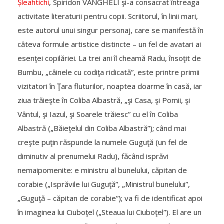
Șleahtichi
, Spiridon VANGHELI şi-a consacrat întreaga
activitate literaturii pentru copii. Scriitorul, în linii mari,
este autorul unui singur personaj, care se manifestă în
câteva formule artistice distincte – un fel de avatari ai
esenţei copilăriei. La trei ani îl cheamă Radu, însoţit de
Bumbu, „câinele cu codiţa ridicată”, este printre primii
vizitatori în Ţara fluturilor, noaptea doarme în casă, iar
ziua trăieşte în Coliba Albastră, „şi Casa, şi Pomii, şi
Vântul, şi Iazul, şi Soarele trăiesc” cu el în Coliba
Albastră („Băieţelul din Coliba Albastră”); când mai
creşte puţin răspunde la numele Guguţă (un fel de
diminutiv al prenumelui Radu), făcând isprăvi
nemaipomenite: e ministru al bunelului, căpitan de
corabie („Isprăvile lui Guguţă”, „Ministrul bunelului”,
„Guguţă – căpitan de corabie”); va fi de identificat apoi
în imaginea lui Ciuboţel („Steaua lui Ciuboţel”). El are un