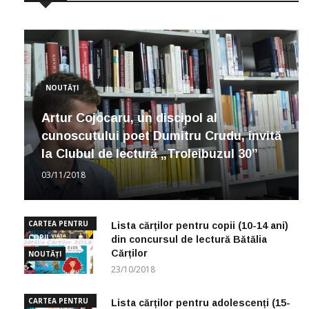
NOUTĂȚI
Artur Cojocaru, un discipol al
cunoscutului poet Dumitru Crudu, invită
la Clubul de lectură „Troleibuzul 30”
03/11/2018
CARTEA PENTRU
Lista cărților pentru copii (10-14 ani)
COPII
din concursul de lectură Bătălia
Cărților
NOUTĂȚI
23/10/2018
CARTEA PENTRU
Lista cărților pentru adolescenți (15-