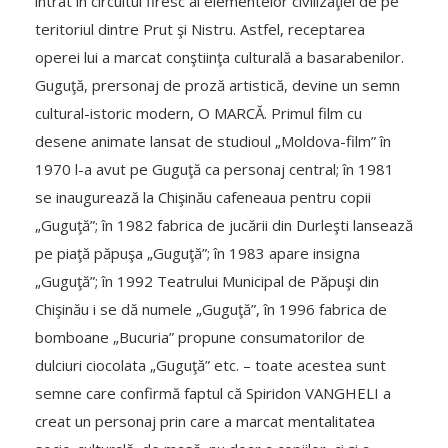
intrat în circuitul firesc al elementelor civilizaţiei de pe
teritoriul dintre Prut şi Nistru. Astfel, receptarea
operei lui a marcat conştiinţa culturală a basarabenilor.
Guguţă, prersonaj de proză artistică, devine un semn
cultural-istoric modern, O MARCĂ. Primul film cu
desene animate lansat de studioul „Moldova-film” în
1970 l-a avut pe Guguţă ca personaj central; în 1981
se inaugurează la Chişinău cafeneaua pentru copii
„Guguţă”; în 1982 fabrica de jucării din Durleşti lansează
pe piaţă păpuşa „Guguţă”; în 1983 apare insigna
„Guguţă”; în 1992 Teatrului Municipal de Păpuşi din
Chişinău i se dă numele „Guguţă”, în 1996 fabrica de
bomboane „Bucuria” propune consumatorilor de
dulciuri ciocolata „Guguţă” etc. – toate acestea sunt
semne care confirmă faptul că Spiridon VANGHELI a
creat un personaj prin care a marcat mentalitatea