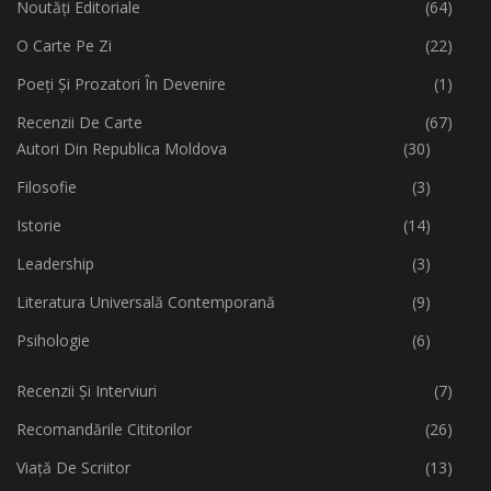
Noutăți Editoriale
(64)
O Carte Pe Zi
(22)
Poeți Și Prozatori În Devenire
(1)
Recenzii De Carte
(67)
Autori Din Republica Moldova
(30)
Filosofie
(3)
Istorie
(14)
Leadership
(3)
Literatura Universală Contemporană
(9)
Psihologie
(6)
Recenzii Și Interviuri
(7)
Recomandările Cititorilor
(26)
Viață De Scriitor
(13)