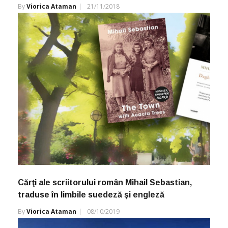
By
Viorica Ataman
21/11/2018
Cărţi ale scriitorului român Mihail Sebastian,
traduse în limbile suedeză şi engleză
By
Viorica Ataman
08/10/2019