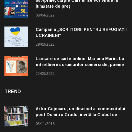
08 Aprilie, cărțile Cartier se vor vinde la
jumătate de preț
08/04/2022
Campania „SCRIITORII PENTRU REFUGIAȚII
UCRAINENI”
29/03/2022
Lansare de carte online: Mariana Marin. La
întretăierea drumurilor comerciale, poeme
alese de Claudiu Komartin
25/03/2022
TREND
Artur Cojocaru, un discipol al cunoscutului
poet Dumitru Crudu, invită la Clubul de
lectură „Troleibuzul 30”
03/11/2018