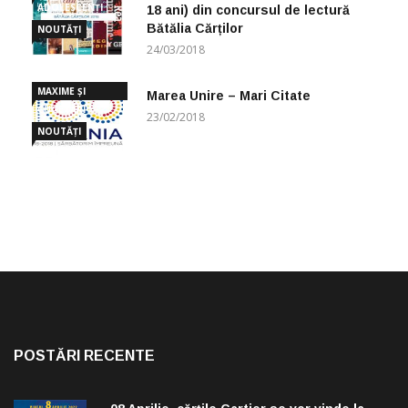
ADOLESCENȚI
18 ani) din concursul de lectură
Bătălia Cărților
NOUTĂȚI
24/03/2018
MAXIME ȘI
Marea Unire – Mari Citate
CUGETĂRI
23/02/2018
NOUTĂȚI
POSTĂRI RECENTE