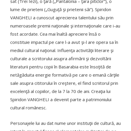
sat (Trei Iezi), o ţară („Pantalonia – ţara piticlor”), o
lume de prieteni („Guguţă şi prietenii săi”). Spiridon
VANGHELI a cunoscut aprecierea talentului său prin
numeroasele premii naţionale şi internaţionale care i-au
fost acordate. Cea mai înaltă apreciere însă o
constituie impactul pe care l-a avut şi-l are opera sa în
mediul cultural naţional. Influenţa activităţii literare şi
culturale a scriitorului asupra afirmării şi dezvoltării
literaturii pentru copii în Basarabia este însoţită de
netăgăduita energie formativă pe care o emană cărţile
sale asupra cititorului în creştere, el fiind scriitorul prin
excelenţă al copiilor, de la 7 la 70 de ani. Creaţia lui
Spiridon VANGHELI a devenit parte a patrimoniului
cultural românesc.
Personajele lui au dat nume unor instituţii de cultură, au